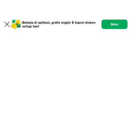
Belanja di aplikasi, gratis ongkir & kupon diskon
Buka
setiap hari!