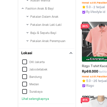
Atasan Wanita
| Kaos Unisex Uku
Hemat s.d 8% Pakai Bo
XL XXL Warna Soli
5.0
2 terjual
Fashion Anak & Bayi
Nyaman
Ry lifestyle id
Jakarta Pusat
Pakaian Dalam Anak
Pakaian Anak Laki-Laki
60%
Baju & Sepatu Bayi
Pakaian Anak Perempuan
Lokasi
DKI Jakarta
Rizgo T-shirt Kaos
Jabodetabek
Shirt Polos Pria W
Rp68.000
Rp170
Bahan Katun Pique
Bandung
Hemat s.d 8% Pakai Bo
Ukuran S M L XL X
5.0
26 terjual
Pilihan Warna Sal
Medan
Rizgo
Premiun Quality Si
Jakarta Pusat
Surabaya
Nyaman Adem Teb
Kerah Keren Unis
Lihat selengkapnya
61%