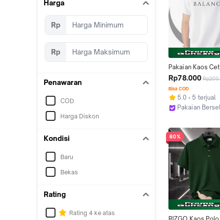
Harga
Rp
Rp
Pakaian Kaos Cet
Sederhana Korea 
Rp78.000
Rp200
Penawaran
Nyaman Unisex Ka
Bisa COD
Hitam Polos Ukura
5.0
5 terjual
COD
Baju Distro Wanita
Pakaian Berse
Harga Diskon
Jakarta Utara
60%
Kondisi
Baru
Bekas
Rating
Rating 4 ke atas
RIZGO Kaos Polo S