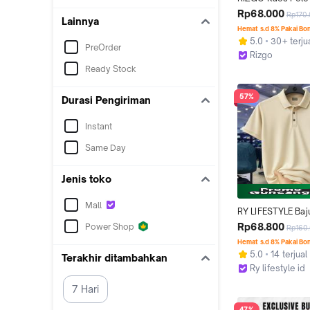
Polos Unisex Bah
Rp68.000
Rp170
Lainnya
Pique Distro Ukur
Hemat s.d 8% Pakai Bo
XL XXL Banyak Pili
5.0
30+ terju
PreOrder
Warna Hijau Botol
Rizgo
Quality Size Lokal 
Jakarta Pusat
Ready Stock
Wanita Nyaman A
Casual Kerah Ker
57%
Durasi Pengiriman
Instant
Same Day
Jenis toko
Mall
RY LIFESTYLE Baj
Polo Lengan Pen
Rp68.800
Power Shop
Rp160
Polos Unisex Pria
Hemat s.d 8% Pakai Bo
Bahan Katun Pique
5.0
14 terjual
Terakhir ditambahkan
Premium Tampil St
Ry lifestyle id
Nyaman Ukuran S 
Jakarta Pusat
XXL Tersedia Ban
7 Hari
Distro Kerah De
47%