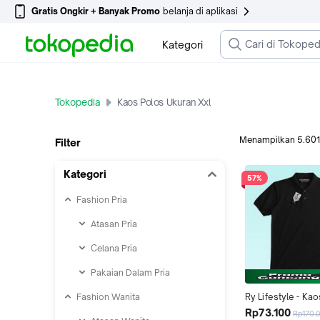
Gratis Ongkir + Banyak Promo
belanja di aplikasi
Kategori
Tokopedia
Kaos Polos Ukuran Xxl
Menampilkan
5.601
Filter
Kategori
57%
Fashion Pria
Atasan Pria
Celana Pria
Pakaian Dalam Pria
Fashion Wanita
Ry Lifestyle - Kao
Casual Polo Pria 
Rp73.100
Rp170.