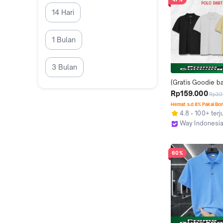
14 Hari
1 Bulan
3 Bulan
(Gratis Goodie ba
Sticker) Bundling 
Rp159.000
Rp30
3 Kaos Polo Shirt 
Hemat s.d 8% Pakai Bo
Kaos Kerah Pria C
4.8
100+ terj
Premium Distro - 
Way Indonesia
L, XL, XXL - Polo 
Tangerang Sel
60%