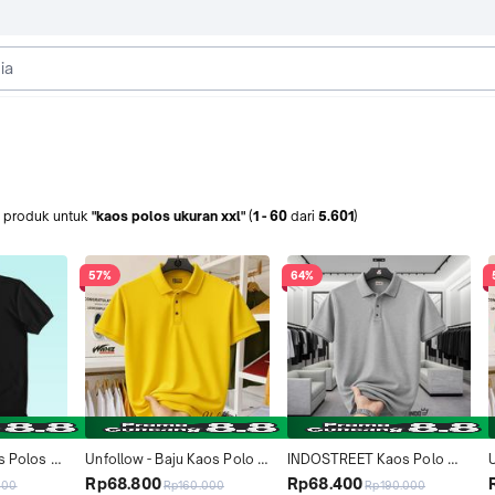
produk
untuk
"kaos polos ukuran xxl"
(
1
-
60
dari
5.601
)
57%
64%
s Polos 
Unfollow - Baju Kaos Polo 
INDOSTREET Kaos Polo 
Dan wanita 
Kerah Lengan Pendek 
Shirt Polos Pria Wanita 
Rp68.800
Rp68.400
000
Rp160.000
Rp190.000