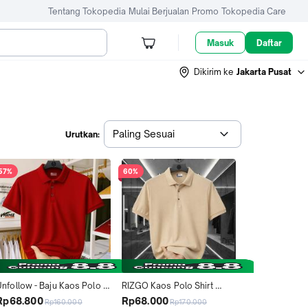
Tentang Tokopedia
Mulai Berjualan
Promo
Tokopedia Care
Masuk
Daftar
Dikirim ke
Jakarta Pusat
Paling Sesuai
Urutkan:
57%
60%
Unfollow - Baju Kaos Polo 
RIZGO Kaos Polo Shirt 
Kerah Lengan Pendek 
Polos Unisex Bahan Katun 
Rp68.800
Rp68.000
Rp160.000
Rp170.000