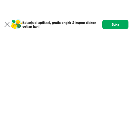
Belanja di aplikasi, gratis ongkir & kupon diskon
Buka
setiap hari!