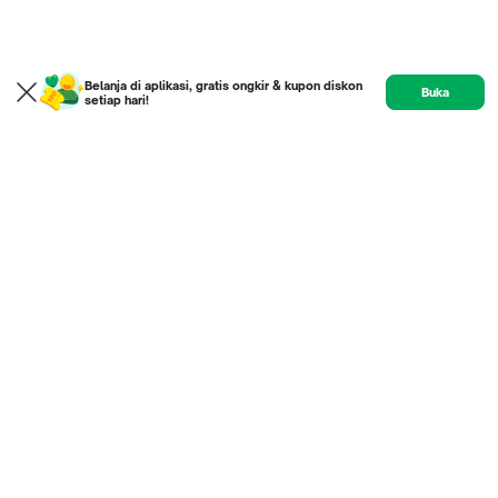
Belanja di aplikasi, gratis ongkir & kupon diskon
Buka
setiap hari!