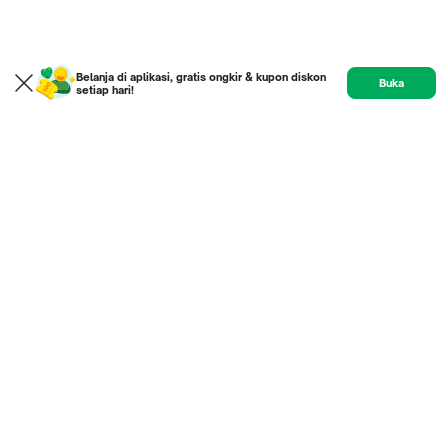
Belanja di aplikasi, gratis ongkir & kupon diskon
Buka
setiap hari!