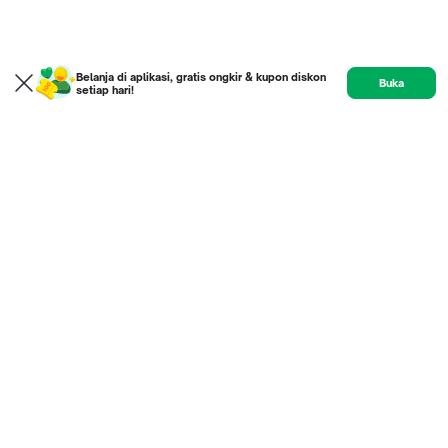
Belanja di aplikasi, gratis ongkir & kupon diskon
Buka
setiap hari!