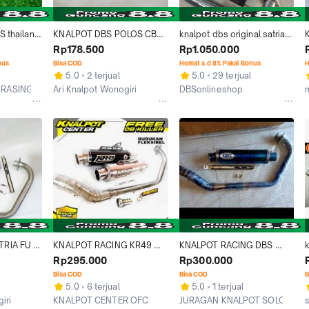
 thailand 
KNALPOT DBS POLOS CBR 
knalpot dbs original satria 
K
ion mx r15 
TIGER CB150R GL SATRIA 
fu new injeksi dan satria fu 
Rp178.500
Rp1.050.000
 old gsx 
FU FI VERZA MEGA PRO
lama
o
nus
Bisa COD
Hemat s.d 8% Pakai Bonus
H
otorcycle
f
5.0
2 terjual
5.0
29 terjual
 RASING
Ari Knalpot Wonogiri
DBSonlineshop
m
Kab. Wonogiri
Jakarta Timur
RIA FU 
KNALPOT RACING KR49 
KNALPOT RACING DBS 
k
SX R NEW 
ORI DBS VIXION SATRIA FU 
BLUE SATRIA FU VIXION 
Rp295.000
Rp300.000
R15 V2 V3 CB150 CBR150 
JUPITER MX  MEGAPRO 
Bisa COD
Bisa COD
B
JUPITER MX KING SONIC 
SATRIA FU INJEKSI SONIC 
5.0
6 terjual
5.0
1 terjual
GSX GTR MEGAPRO TIGER 
KNALPOT RACING DBS 
iri
KNALPOT CENTER OFC
JURAGAN KNALPOT SOLO
BYSON SCORPION VERZA 
Vixion sonic VERZA