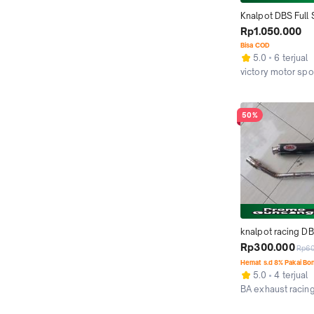
Knalpot DBS Full S
Tipe Titan Series 
Rp1.050.000
Satria FU Karbu da
Bisa COD
FU Injeksi - Moto
5.0
6 terjual
victory motor spo
Jakarta Timur
50%
knalpot racing DB
leheran stainless a
Rp300.000
Rp6
inlet 50mm PNP Vi
Hemat s.d 8% Pakai Bo
satria fu, CB150R, 
5.0
4 terjual
Verza, MX king,dll
BA exhaust racin
Kab. Purbalingga