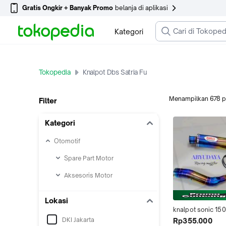
Gratis Ongkir + Banyak Promo
belanja di aplikasi
Kategori
Tokopedia
Knalpot Dbs Satria Fu
Menampilkan
678
p
Filter
Kategori
Otomotif
Spare Part Motor
Aksesoris Motor
Lokasi
knalpot sonic 150 
150 thunder 125 c
DKI Jakarta
Rp355.000