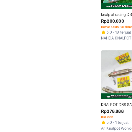
knalpot racing DBS
satria fu sonic vix
Rp200.000
cbr bison tiger cb
Hemat s.d 8% Pakai Bo
supra gtr Foto M
5.0
19 terjual
NAHDA KNALPOT
Kab. Banyumas
KNALPOT DBS SAT
SATRIA INJEKSI G
Rp278.888
CB150R DLL
Bisa COD
5.0
1 terjual
Ari Knalpot Wonog