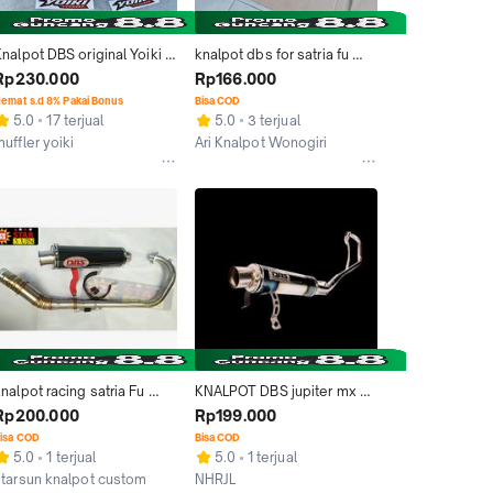
nalpot DBS original Yoiki 
knalpot dbs for satria fu 
exhaust selencer 
mantap Bulat Foto Motor 
Rp230.000
Rp166.000
nly,satria 
Motorcycle
emat s.d 8% Pakai Bonus
Bisa COD
u,cb150r,cbr,sonic,vixion
5.0
17 terjual
5.0
3 terjual
uffler yoiki
Ari Knalpot Wonogiri
Kab. Purbalingga
Kab. Wonogiri
nalpot racing satria Fu 
KNALPOT DBS jupiter mx 
injeksi /karbu DBS Carbon
new / old. satria FU. Dll.
Rp200.000
Rp199.000
isa COD
Bisa COD
5.0
1 terjual
5.0
1 terjual
starsun knalpot custom
NHRJL