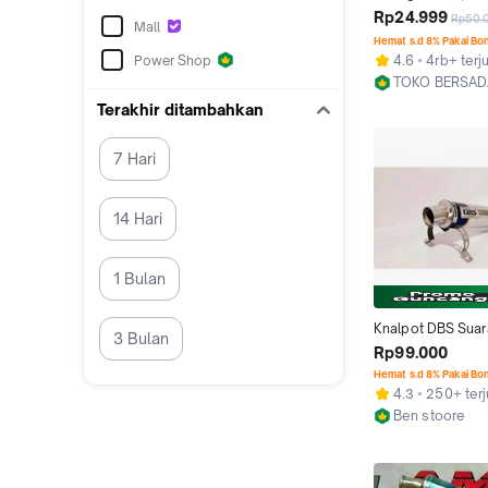
Murah copyCMS 
Rp24.999
Rp50.
Mall
VND shijirotsugigi
Hemat s.d 8% Pakai Bo
saringan knalpot  
Power Shop
4.6
4rb+ terj
DBS satria FU DOS
TOKO BERSAD
Motorcycle
Kab. Tegal
Terakhir ditambahkan
7 Hari
14 Hari
1 Bulan
Knalpot DBS Suar
3 Bulan
Adem untuk Moto
Rp99.000
Jupiter Z Supra X 
Hemat s.d 8% Pakai Bo
Smash Shogun Re
4.3
250+ terj
Jupiter MX Satria F
Ben stoore
Motorcycle
Kab. Tegal