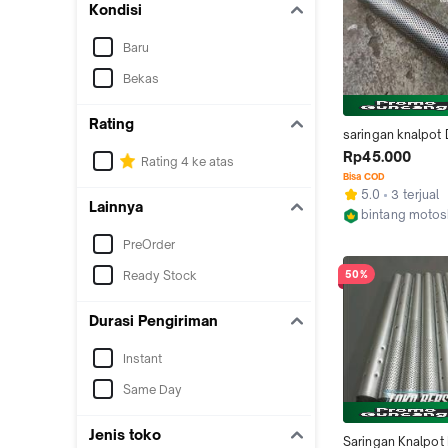
Kondisi
Baru
Bekas
Rating
saringan knalpot D
fu inlet 50 mm
Rp45.000
Rating 4 ke atas
Bisa COD
5.0
3 terjual
Lainnya
bintang moto
Kab. Tangeran
PreOrder
Ready Stock
50%
Durasi Pengiriman
Instant
Same Day
Jenis toko
Saringan Knalpot 