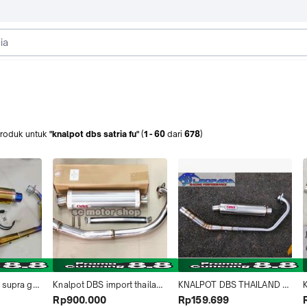
roduk
untuk
"knalpot dbs satria fu"
(
1
-
60
dari
678
)
supra gtr 
Knalpot DBS import thailand 
KNALPOT DBS THAILAND 
s1 byson 
satria fu 150 karbu - satria fu 
SATRIA FU JUPITER MX 
Rp900.000
Rp159.699