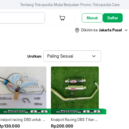
Tentang Tokopedia
Mulai Berjualan
Promo
Tokopedia Care
Masuk
Daftar
Dikirim ke
Jakarta Pusat
Paling Sesuai
Urutkan:
Knalpot racing DBS untuk 
Knalpot Racing DBS Titan 
motor JUPITER MX/SATRIA 
Karbon Vixion new nvl old 
Rp130.000
Rp200.000