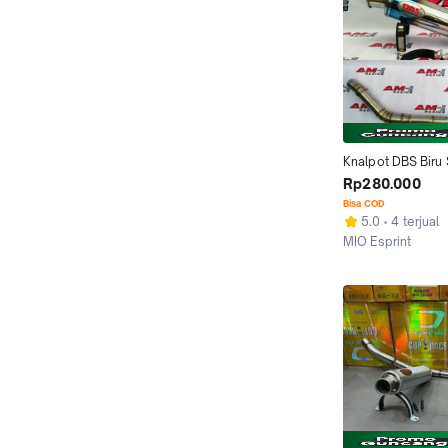
Knalpot DBS Biru 
GSX 150/150R/Sat
Rp280.000
F/FU/Injeksi/Las 
Bisa COD
5.0
4 terjual
MIO Esprint
Kab. Purbalingga