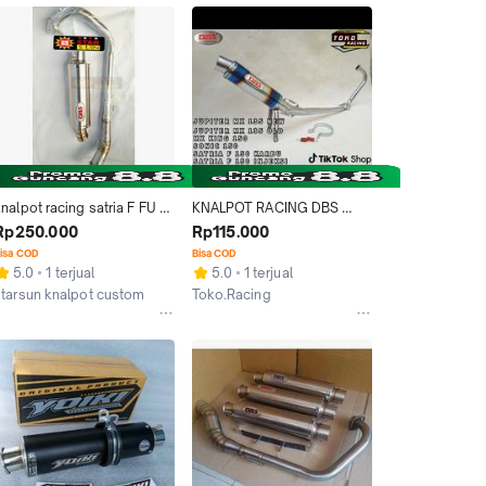
nalpot racing satria F FU 
KNALPOT RACING DBS 
FUI DBS
BLUEMOON ALL TYPE  
Rp250.000
Rp115.000
JUPITER MX NEW,JUPITER 
isa COD
Bisa COD
MX OLD,SONIC 150,MX 
5.0
1 terjual
5.0
1 terjual
KING 150,SATRIA F 
starsun knalpot custom
Toko.Racing
FI,SATRIA FU KARBU
Kab. Purbalingga
Tegal