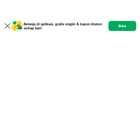
Belanja di aplikasi, gratis ongkir & kupon diskon
Buka
setiap hari!