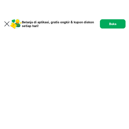
Belanja di aplikasi, gratis ongkir & kupon diskon
Buka
setiap hari!