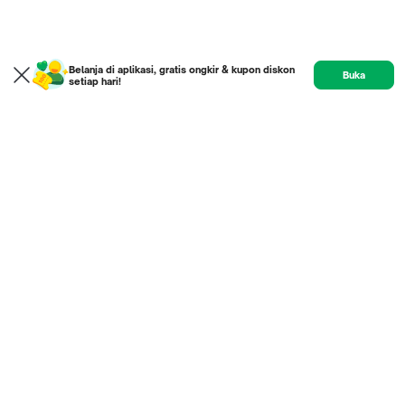
Belanja di aplikasi, gratis ongkir & kupon diskon
Buka
setiap hari!