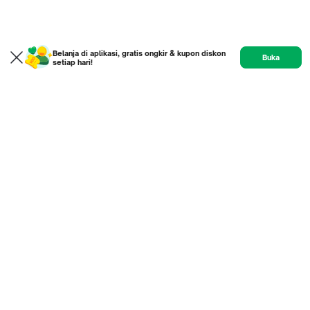
Belanja di aplikasi, gratis ongkir & kupon diskon
Buka
setiap hari!