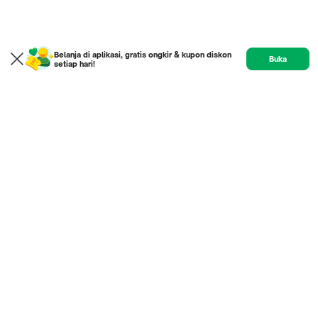
Belanja di aplikasi, gratis ongkir & kupon diskon
Buka
setiap hari!