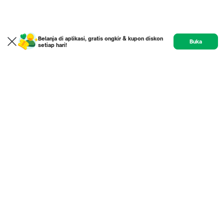
Belanja di aplikasi, gratis ongkir & kupon diskon
Buka
setiap hari!