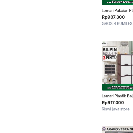
Lemari Pakaian Pla
AKAKO ZEBRA 3 P
Rp907.300
SUSUN LACI 12 PI
GROSIR BUMILES
PINTU PUTIH ROT
Kab. Tangerang
MURAH KOKOH
Lemari Plastik Baj
Akako Roll Up 3 Pi
Rp917.000
Murah 6 9 12 Pint
Riswi jaya store
Tangerang Selata