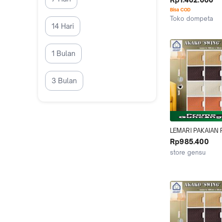
Susun 4
Bisa COD
Toko dompeta
14 Hari
Jakarta Timur
1 Bulan
3 Bulan
LEMARI PAKAIAN 
AKAKO SWING 3 P
Rp985.400
SERBAGUNA 12 PI
store gensu
PINTU KUAT KOK
Bekasi