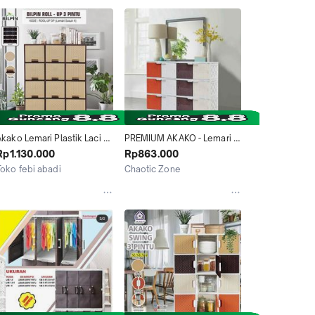
kako Lemari Plastik Laci 
PREMIUM AKAKO - Lemari 
Loker Lemari Pakaian 
Plastik Motif rotan 3 susun 
Rp1.130.000
Rp863.000
Sebaguna Minimalis Coklat 
12 pintu
Toko febi abadi
Chaotic Zone
utih Roll Up 3 Pintu 12 
akarta Barat
Surabaya
intu 15 Pintu