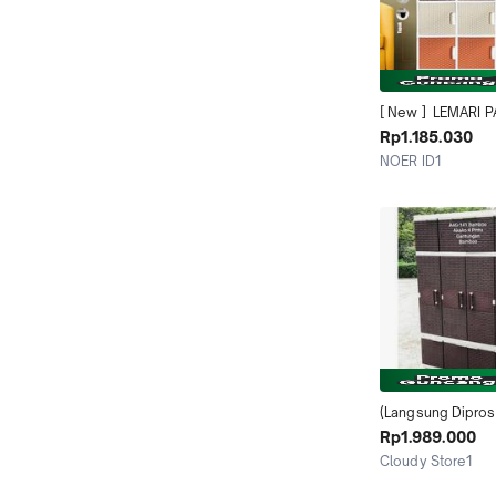
[ New ]  LEMARI P
PLASTIK AKAKO S
Rp1.185.030
PINTU SERBAGUNA
NOER ID1
PINTU 15 PINTU K
Jakarta Timur
KOKOHproduk ber
(Langsung Dipros
SUPER lemari pak
Rp1.989.000
plastik akako 4 pi
Cloudy Store1
Gantung A4G-141 
Jakarta Selatan
jum) super besar 