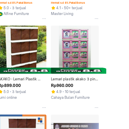
12 15 Susun 4 Susun 5 
emat s.d 8% Pakai Bonus
Hemat s.d 8% Pakai Bonus
Furniture buffet ruang 
5.0
3 terjual
4.1
50+ terjual
Plastik
Alfine Furniture
Master Living
Jakarta Selatan
Jakarta Barat
AKAKO - Lemari Plastik 
Lemari plastik akako 3 pintu 
otif Rotan 12 Pintu Susun 
4 susun (12 pintu ) rotan
Rp899.000
Rp960.000
4
5.0
3 terjual
4.9
10 terjual
urni online
Cahaya Bulan Furniture
Tangerang
Bandung