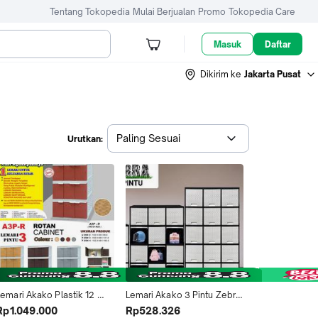
Tentang Tokopedia
Mulai Berjualan
Promo
Tokopedia Care
Masuk
Daftar
Dikirim ke
Jakarta Pusat
Paling Sesuai
Urutkan:
emari Akako Plastik 12 
Lemari Akako 3 Pintu Zebra 
Pintu Rotan
Pintu Sliding Roll Up Pintu 
Rp1.049.000
Rp528.326