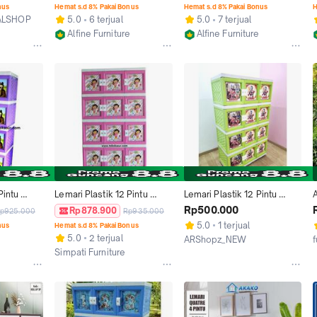
Termurah)
Harga)
nus
Hemat s.d 8% Pakai Bonus
Hemat s.d 8% Pakai Bonus
H
ALSHOP
5.0
6 terjual
5.0
7 terjual
Alfine Furniture
Alfine Furniture
Jakarta Selatan
Jakarta Selatan
intu 
Lemari Plastik 12 Pintu 
Lemari Plastik 12 Pintu 
rna Ungu
Akako Dora Warna Pink
Akako Warna Hijau Gambar 
M
Rp500.000
Rp878.900
p925.000
Rp935.000
Ultraman Bekas Berkualitas
5.0
1 terjual
nus
Hemat s.d 8% Pakai Bonus
5.0
2 terjual
ARShopz_NEW
f
Simpati Furniture
Jakarta Barat
Kab. Tangerang