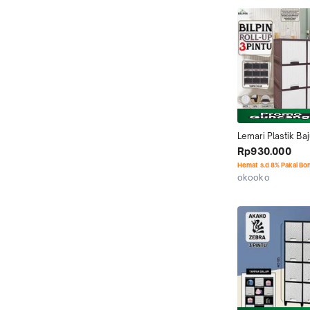
Lemari Plastik Baj
AKAKO ROLL UP 3 
Rp930.000
MURAH 6 9 12 Pin
Hemat s.d 8% Pakai Bo
okooko
Jakarta Pusat