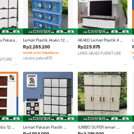
u Pakaian 
Lemari Plastik Akako 12 
AKAKO Lemari Plastik 4 
Pintu 
Pintu Printing (Promo 
Pintu 8 Laci 12 Putih Rotan 
P
Rp2.285.200
Rp225.975
tu
Harga)
MURAH
Hemat s.d 8% Pakai Bonus
LARIS ABADI FURNITURE
H
carsini paten670
Jakarta Barat
NITURE
Jakarta Selatan
mbo 12 
Lemari Pakaian Plastik 
JUMBO SUPER lemari 
intu 
AKAKO ZEBRA 3 PINTU 4 5 
pakaian plastik akako 4 
Rp1.004.000
Rp3.219.000