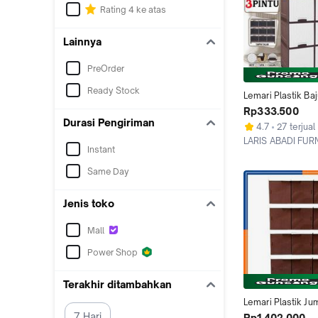
Rating 4 ke atas
Lainnya
PreOrder
Ready Stock
Lemari Plastik Baj
AKAKO ROLL UP 3 
Rp333.500
MURAH 6 9 12 Pin
Durasi Pengiriman
4.7
27 terjual
LARIS ABADI FUR
Instant
Jakarta Barat
Same Day
Jenis toko
Mall
Power Shop
Terakhir ditambahkan
Lemari Plastik Ju
Pintu - AKAKO 12 P
7 Hari
Rp1.402.000