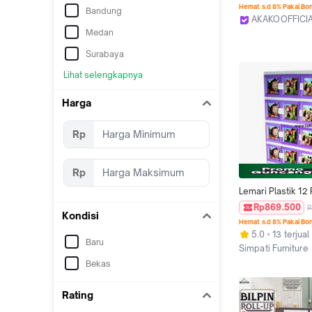
D
Hemat s.d 8% Pakai Bo
Bandung
AKAKOOFFICI
Tangerang
Medan
Surabaya
Lihat selengkapnya
Harga
Rp
Rp
Lemari Plastik 12 P
Akako Marsha Wa
Rp869.500
R
Kondisi
Hemat s.d 8% Pakai Bo
5.0
13 terjual
Baru
Simpati Furniture
Kab. Tangerang
Bekas
Rating