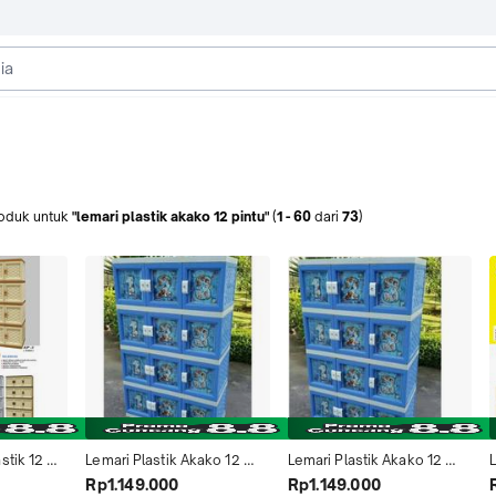
oduk
untuk
"lemari plastik akako 12 pintu"
(
1
-
60
dari
73
)
tik 12 
Lemari Plastik Akako 12 
Lemari Plastik Akako 12 
L
de: A3P4 
Pintu Printing (Paling 
Pintu Printing (Promo 
Rp1.149.000
Rp1.149.000