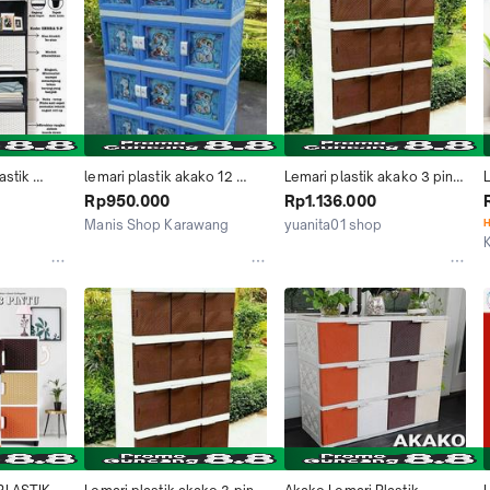
stik 
lemari plastik akako 12 
Lemari plastik akako 3 pintu 
L
INTU 4 5 
pintu
susun 4/ lemari plastik 12 
Rp950.000
Rp1.136.000
NTU 15 
pintu
Manis Shop Karawang
yuanita01 shop
H
AN 
Kab. Karawang
Surabaya