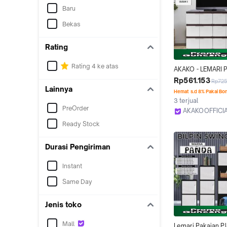
Baru
Bekas
Rating
Rating 4 ke atas
AKAKO - LEMARI P
PLASTIK 4 PINTU
Rp561.153
Rp725
/ KODE : LEMARI 
Lainnya
Hemat s.d 8% Pakai Bo
3 terjual
PreOrder
AKAKOOFFICI
Tangerang
Ready Stock
Durasi Pengiriman
Instant
Same Day
Jenis toko
Mall
Lemari Pakaian Pla