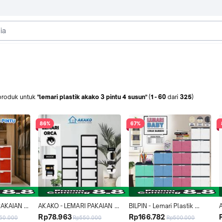
produk
untuk
"lemari plastik akako 3 pintu 4 susun"
(
1
-
60
dari
325
)
86%
67%
AKAIAN 
AKAKO - LEMARI PAKAIAN 
BILPIN - Lemari Plastik 
ANCY 4 
PLASTIK SWING ORCA 1 
Minimalis Pakaian Plastik 2 
Rp78.963
Rp166.782
850.000
Rp550.000
Rp500.000