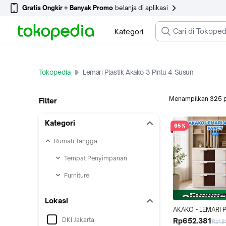
Gratis Ongkir + Banyak Promo
belanja di aplikasi
Kategori
Tokopedia
Lemari Plastik Akako 3 Pintu 4 Susun
Menampilkan
325
Filter
Kategori
65%
Rumah Tangga
Tempat Penyimpanan
Furniture
Lokasi
AKAKO - LEMARI P
PLASTIK AKAKO F
DKI Jakarta
Rp652.381
Rp1.