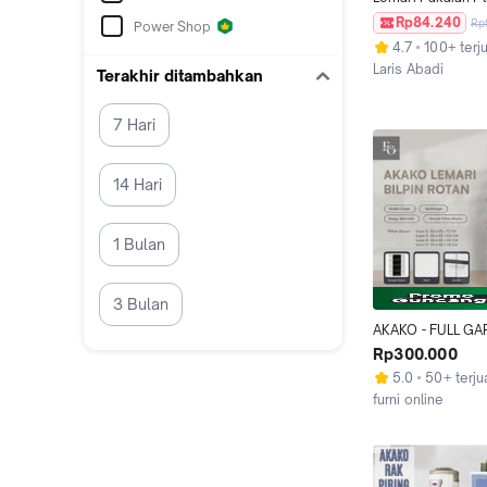
AKAKO Panda HIT
Rp84.240
Rp
Power Shop
Pintu Laci 2 3 4 5
4.7
100+ terju
Minimalis Asli
Laris Abadi
Terakhir ditambahkan
Jakarta Barat
7 Hari
14 Hari
1 Bulan
3 Bulan
AKAKO - FULL GARA
Lemari Akako Bilp
Rp300.000
Baby Pakaian Plas
5.0
50+ terju
Serbaguna 2 Pintu
furni online
3, 4, dan 5 Motif R
Tangerang
Bamboo, Flower /
Portable / Lemari 
Serbaguna / Lemari
PROMO GRATIS O