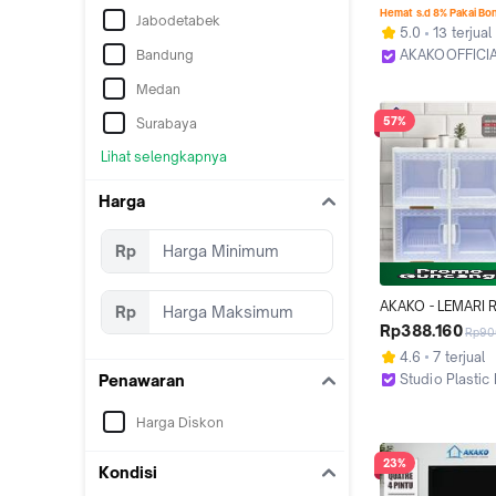
PINTU SUSUN 3 M
Hemat s.d 8% Pakai Bo
Jabodetabek
ROTAN FULL COL
5.0
13 terjual
/ KODE : FANCY S
Bandung
AKAKOOFFICI
Tangerang
Medan
57%
Surabaya
Lihat selengkapnya
Harga
Rp
AKAKO - LEMARI R
Rp
PIRING PLASTIK 2
Rp388.160
Rp90
SUSUN 2 3 DAN 4,
4.6
7 terjual
Piriing Minimalis, 
Studio Plastic 
Penawaran
Rakit/ Kode : RPS
Tangerang
Harga Diskon
23%
Kondisi