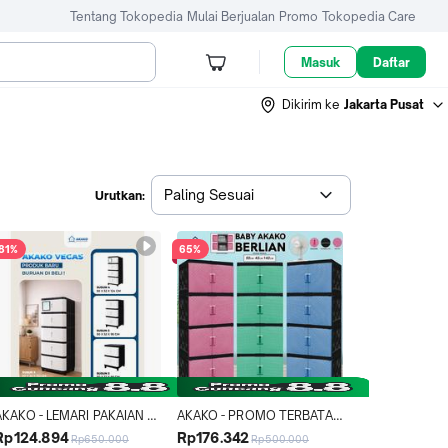
Tentang Tokopedia
Mulai Berjualan
Promo
Tokopedia Care
Masuk
Daftar
Dikirim ke
Jakarta Pusat
Paling Sesuai
Urutkan:
81%
65%
AKAKO - LEMARI PAKAIAN 
AKAKO - PROMO TERBATAS 
PLASTIK 2 PINTU AKAKO 
!!! Lemari Akako Kaca Bilpin 
Rp124.894
Rp176.342
Rp650.000
Rp500.000