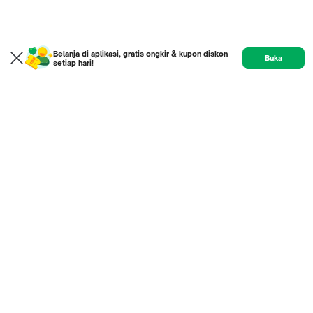
Belanja di aplikasi, gratis ongkir & kupon diskon
Buka
setiap hari!