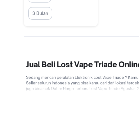
3 Bulan
Jual Beli Lost Vape Triade Onl
Sedang mencari peralatan Elektronik Lost Vape Triade ? Kamu
Seller seluruh Indonesia yang bisa kamu cari dari lokasi terd
juga bisa cek Daftar Harga Terbaru Lost Vape Triade Agustus 
secara online di Tokopedia yang lebih menyenangkan dan hema
Triade untuk pengguna baru! Jadi tunggu apalagi? Jual & bel