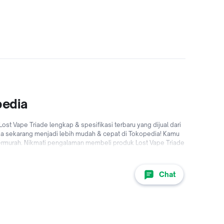
pedia
t Vape Triade lengkap & spesifikasi terbaru yang dijual dari
 anda sekarang menjadi lebih mudah & cepat di Tokopedia! Kamu
 termurah. Nikmati pengalaman membeli produk Lost Vape Triade
% dari berbagai bank di Indonesia hingga promo Lost Vape
kopedia sekarang!
Chat