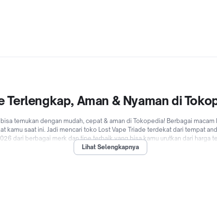
ine Terlengkap, Aman & Nyaman di Toko
 bisa temukan dengan mudah, cepat & aman di Tokopedia! Berbagai macam Los
ekat kamu saat ini. Jadi mencari toko Lost Vape Triade terdekat dari tempat
2026 dari berbagai merk dan tipe terbaik yang bisa kamu urutkan dari harga
Lihat Selengkapnya
t dengan pilihan pengiriman Bebas Ongkir, Bayar Ditempat (COD), cicilan 0
i Lost Vape Triade online dengan mudah dan cepat kapanpun dimanapun di To