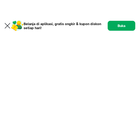
Belanja di aplikasi, gratis ongkir & kupon diskon
Buka
setiap hari!