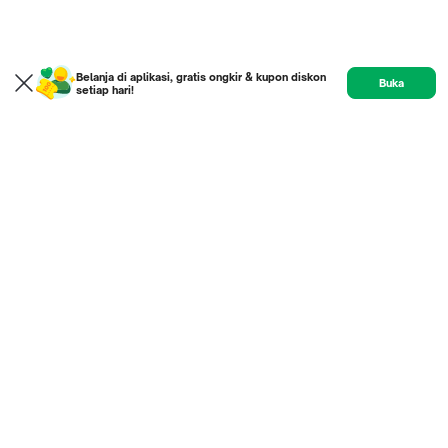
Belanja di aplikasi, gratis ongkir & kupon diskon
Buka
setiap hari!