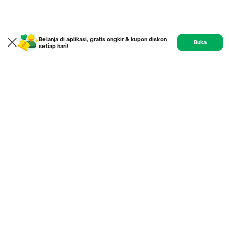
Belanja di aplikasi, gratis ongkir & kupon diskon
Buka
setiap hari!