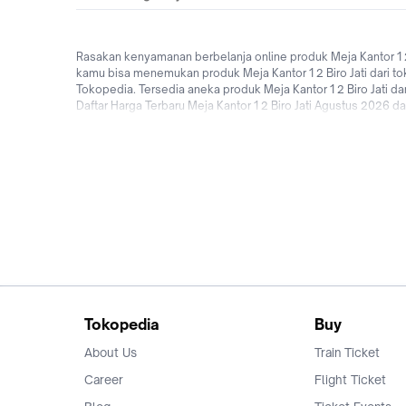
Rasakan kenyamanan berbelanja online produk Meja Kantor 1 2
kamu bisa menemukan produk Meja Kantor 1 2 Biro Jati dari toko
Tokopedia. Tersedia aneka produk Meja Kantor 1 2 Biro Jati da
Daftar Harga Terbaru Meja Kantor 1 2 Biro Jati Agustus 2026 
2 Biro Jati dengan pilihan pengiriman satu hari sampai, bebas
apalagi? Yuk jual & beli Meja Kantor 1 2 Biro Jati online deng
Tokopedia
Buy
About Us
Train Ticket
Career
Flight Ticket