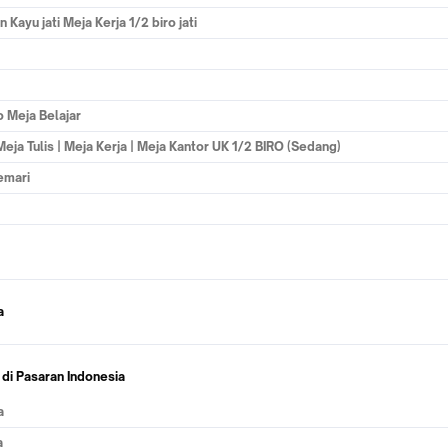
 Kayu jati Meja Kerja 1/2 biro jati
o Meja Belajar
 Meja Tulis | Meja Kerja | Meja Kantor UK 1/2 BIRO (Sedang)
lemari
a
 di Pasaran Indonesia
a
a