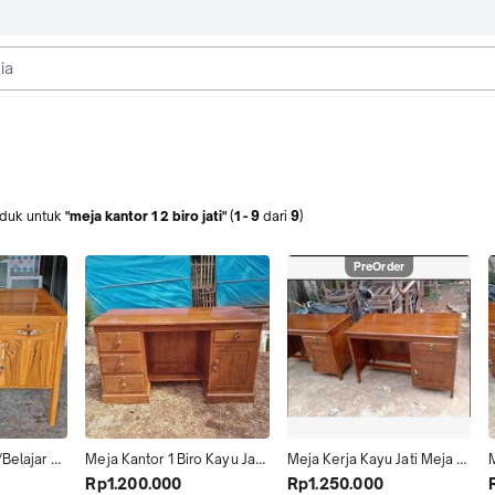
duk
untuk
"meja kantor 1 2 biro jati"
(
1
-
9
dari
9
)
PreOrder
Belajar 
Meja Kantor 1 Biro Kayu Jati 
Meja Kerja Kayu Jati Meja 
uk 
3 Laci Kiri 2 Kanan P 150 X L 
Kantor Jati Meja Belajar 
k
Rp1.200.000
Rp1.250.000