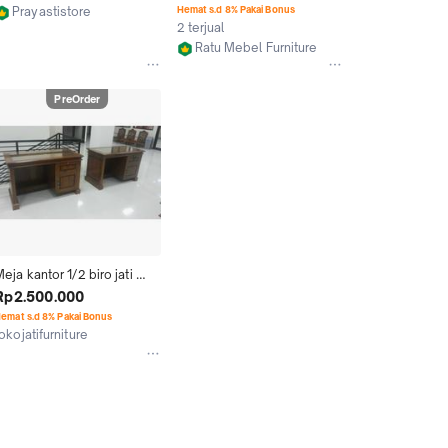
biro
Prayastistore
Hemat s.d 8% Pakai Bonus
2 terjual
Kab. Jepara
Ratu Mebel Furniture
Kab. Jepara
PreOrder
eja kantor 1/2 biro jati 
jepara
Rp2.500.000
emat s.d 8% Pakai Bonus
okojatifurniture
Kab. Jepara