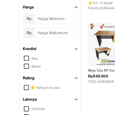
(100/120)
5.0
8 terjual
Harga
TokoDodolKabeh
Surabaya
Rp
Rp
Kondisi
Baru
Bekas
Meja Tulis MT Kea
JATI Meja Kerja Ka
Rp545.000
Rating
biro Meja Belajar
TOKO SURABAYA
Palembang
Rating 4 ke atas
Lainnya
PreOrder