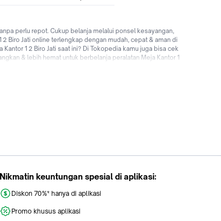
anpa perlu repot. Cukup belanja melalui ponsel kesayangan,
 1 2 Biro Jati online terlengkap dengan mudah, cepat & aman di
Kantor 1 2 Biro Jati saat ini? Di Tokopedia kamu juga bisa cek
angkan & lebih hemat untuk berbelanja peralatan Meja Kantor 1
gga promo Meja Kantor 1 2 Biro Jati untuk pengguna baru! Tunggu
Nikmatin keuntungan spesial di aplikasi:
Diskon 70%* hanya di aplikasi
Promo khusus aplikasi