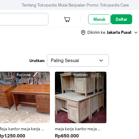
Tentang Tokopedia
Mulai Berjualan
Promo
Tokopedia Care
Masuk
Daftar
Dikirim ke
Jakarta Pusat
Paling Sesuai
Urutkan:
PreOrder
PreOrder
Meja kantor meja kerja 
meja kerja kantor meja 
ayu jati-meja biro 1/2
kantor kayu jati meja 1/2 
Rp1.250.000
Rp650.000