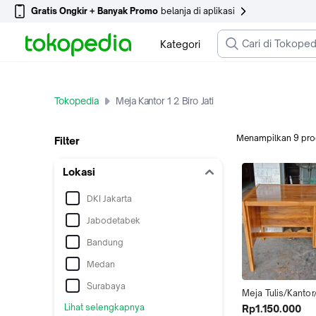
Gratis Ongkir + Banyak Promo
belanja di aplikasi
Kategori
Tokopedia
Meja Kantor 1 2 Biro Jati
Menampilkan
9
pro
Filter
Lokasi
DKI Jakarta
Jabodetabek
Bandung
Medan
Surabaya
Meja Tulis/Kantor/
Kayu Jati 1/2 biro 
Lihat selengkapnya
Rp1.150.000