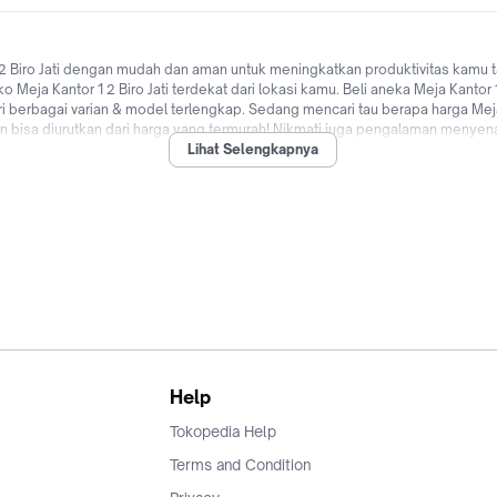
 Biro Jati dengan mudah dan aman untuk meningkatkan produktivitas kamu t
 Meja Kantor 1 2 Biro Jati terdekat dari lokasi kamu. Beli aneka Meja Kantor
ri berbagai varian & model terlengkap. Sedang mencari tau berapa harga Meja 
dan bisa diurutkan dari harga yang termurah! Nikmati juga pengalaman menyen
Lihat Selengkapnya
 ongkir, bayar ditempat (COD), cicilan 0% dari berbagai bank di Indonesia hin
an daftar harga terbaru Agustus 2026 di Tokopedia sekarang!
Help
Tokopedia Help
Terms and Condition