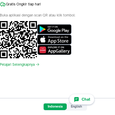
Gratis Ongkir tiap hari
Buka aplikasi dengan scan QR atau klik tombol:
Pelajari Selengkapnya
Chat
Indonesia
English