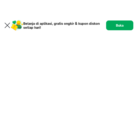
Belanja di aplikasi, gratis ongkir & kupon diskon
Buka
setiap hari!