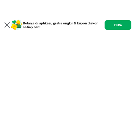
Belanja di aplikasi, gratis ongkir & kupon diskon
Buka
setiap hari!