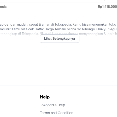
esia
Rp1.418.000
kap dengan mudah, cepat & aman di Tokopedia. Kamu bisa menemukan toko p
ari ini? Kamu bisa cek Daftar Harga Terbaru Minna No Nihongo Chukyu 1 Agus
1 terlengkap di Tokopedia. Nikmati juga pengalaman menyenangkan & lebih
Lihat Selengkapnya
r, bisa bayar ditempat (COD), fitur bisa cicilan 0% dari berbagai bank di I
hongo Chukyu 1 online dengan mudah & cepat kapanpun dimanapun di Tokope
Help
Tokopedia Help
Terms and Condition