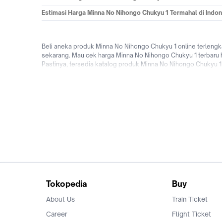
Estimasi Harga Minna No Nihongo Chukyu 1 Termahal di Indon
Beli aneka produk Minna No Nihongo Chukyu 1 online terleng
sekarang. Mau cek harga Minna No Nihongo Chukyu 1 terbaru h
Pastinya, tersedia katalog produk Minna No Nihongo Chukyu 
pilihan pengiriman yang sampai dihari yang sama, bebas ongki
pengguna baru! Tunggu apalagi? Yuk jual & beli Minna No Ni
Tokopedia
Buy
About Us
Train Ticket
Career
Flight Ticket