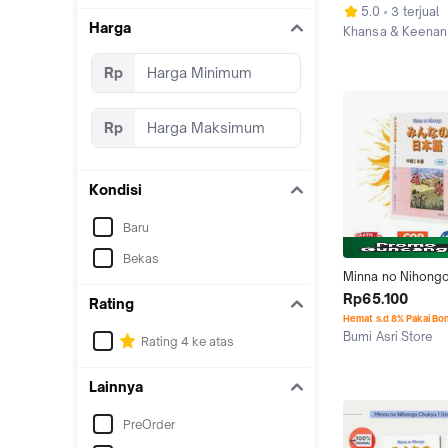
Explanation (Buku
5.0
3 terjual
Harga
Khansa & Keenan
Kab. Tangerang
Rp
Rp
Kondisi
Baru
Bekas
Minna no Nihongo
(English)
Rp65.100
Rating
Hemat s.d 8% Pakai Bo
Bumi Asri Store
Rating 4 ke atas
Yogyakarta
Lainnya
PreOrder