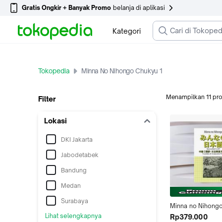
Gratis Ongkir + Banyak Promo
belanja di aplikasi
Kategori
Tokopedia
Minna No Nihongo Chukyu 1
Menampilkan
11
pr
Filter
Lokasi
DKI Jakarta
Jabodetabek
Bandung
Medan
Surabaya
Minna no Nihongo
Translation/Gram
Lihat selengkapnya
Rp379.000