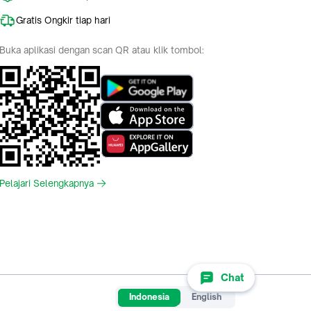
Gratis Ongkir tiap hari
Buka aplikasi dengan scan QR atau klik tombol:
Pelajari Selengkapnya
Chat
Indonesia
English