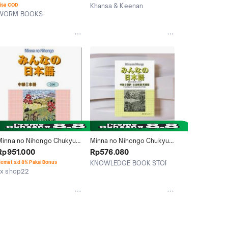
(Panduan Mengajar)
isa COD
Khansa & Keenan
WORM BOOKS
Kab. Tangerang
Depok
Minna no Nihongo Chukyu 1 
Minna no Nihongo Chukyu 1 
Honsatsu
Translation/Grammar 
Rp951.000
Rp576.080
Explanation (Buku Impor)
emat s.d 8% Pakai Bonus
KNOWLEDGE BOOK STORE
vx shop22
Jakarta Barat
Depok