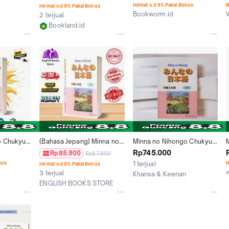
 Impor)
Hemat s.d 8% Pakai Bonus
B
Hemat s.d 8% Pakai Bonus
Bookworm.id
2 terjual
Yogyakarta
Bookland.id
Yogyakarta
 Chukyu 1 
(Bahasa Jepang) Minna no 
Minna no Nihongo Chukyu 1 
Nihongo Chukyu 1 -  Enak 
(Buku Impor Minna no 
Rp745.000
Rp85.900
Rp87.900
Habits Resep Psychology 
Nihongo Intermediate 1)
nus
1 terjual
H
Hemat s.d 8% Pakai Bonus
Siswa
3 terjual
Khansa & Keenan
ENGLISH BOOKS STORE
Kab. Tangerang
Yogyakarta