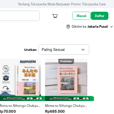
Tentang Tokopedia
Mulai Berjualan
Promo
Tokopedia Care
Masuk
Daftar
Dikirim ke
Jakarta Pusat
Paling Sesuai
Urutkan:
PreOrder
Minna no Nihongo Chukyu 1 
Minna no Nihongo Chukyu 1 
English)
Oshiekata no Tebiki 
Rp70.000
Rp685.000