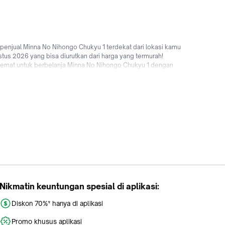
enjual Minna No Nihongo Chukyu 1 terdekat dari lokasi kamu
tus 2026 yang bisa diurutkan dari harga yang termurah!
 hemat untuk berbelanja Minna No Nihongo Chukyu 1 dengan
ndonesia hingga promo Minna No Nihongo Chukyu 1 untuk
dia sekarang!
Nikmatin keuntungan spesial di aplikasi:
Diskon 70%* hanya di aplikasi
Promo khusus aplikasi