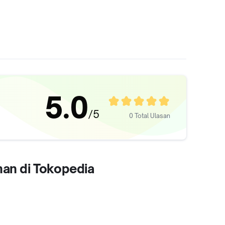
5.0
/5
0 Total Ulasan
man di Tokopedia