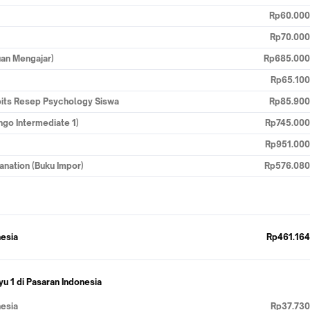
Rp60.000
Rp70.000
uan Mengajar)
Rp685.000
Rp65.100
bits Resep Psychology Siswa
Rp85.900
ngo Intermediate 1)
Rp745.000
Rp951.000
nation (Buku Impor)
Rp576.080
nesia
Rp461.164
u 1 di Pasaran Indonesia
nesia
Rp37.730