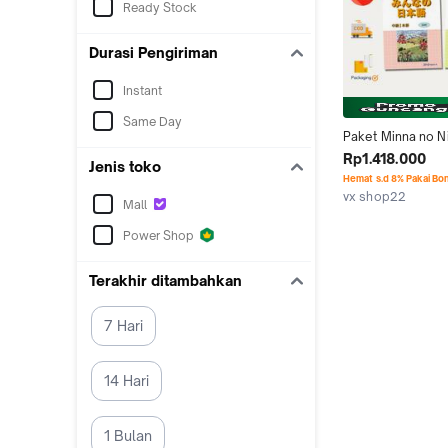
Ready Stock
Durasi Pengiriman
Instant
Same Day
Paket Minna no N
Chukyu 1 Honsats
Rp1.418.000
Jenis toko
(Japanese Interme
Hemat s.d 8% Pakai Bo
vx shop22
Mall
Depok
Power Shop
Terakhir ditambahkan
7 Hari
14 Hari
1 Bulan