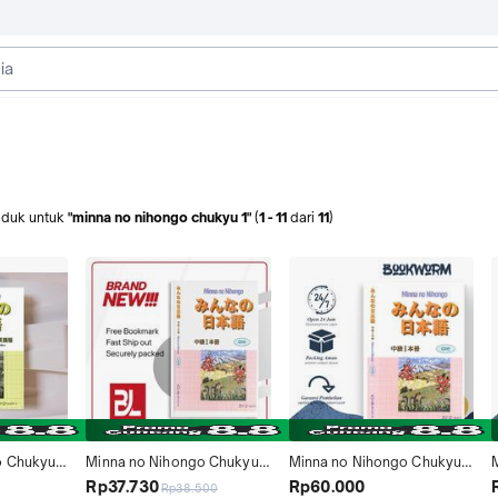
oduk
untuk
"minna no nihongo chukyu 1"
(
1
-
11
dari
11
)
 Chukyu 1 
Minna no Nihongo Chukyu 1 
Minna no Nihongo Chukyu 1 
mar 
(English)
(English)
(
Rp37.730
Rp60.000
Rp38.500