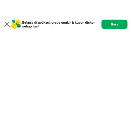
Belanja di aplikasi, gratis ongkir & kupon diskon
Buka
setiap hari!