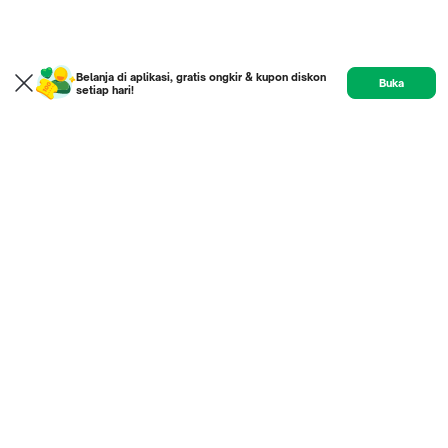
Belanja di aplikasi, gratis ongkir & kupon diskon
Buka
setiap hari!