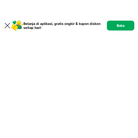
Belanja di aplikasi, gratis ongkir & kupon diskon
Buka
setiap hari!