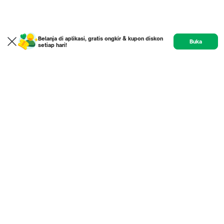
Belanja di aplikasi, gratis ongkir & kupon diskon
Buka
setiap hari!