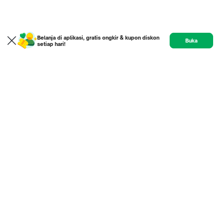
Belanja di aplikasi, gratis ongkir & kupon diskon
Buka
setiap hari!