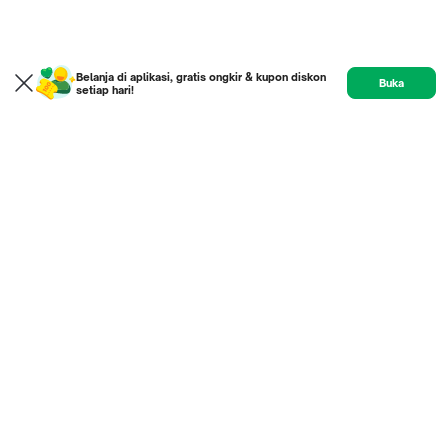
Belanja di aplikasi, gratis ongkir & kupon diskon
Buka
setiap hari!