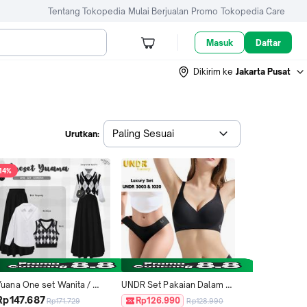
Tentang Tokopedia
Mulai Berjualan
Promo
Tokopedia Care
Masuk
Daftar
Dikirim ke
Jakarta Pusat
Paling Sesuai
Urutkan:
14%
Yuana One set Wanita / 
UNDR Set Pakaian Dalam 
uter Vest Rajut Tebal / 
Seamless Wanita Luxury 1 
Rp147.687
Rp126.990
Rp171.729
Rp128.990