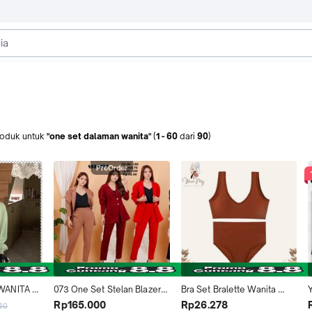
roduk
untuk
"one set dalaman wanita"
(
1
-
60
dari
90
)
PreOrder
ANITA 
073 One Set Stelan Blazer 
Bra Set Bralette Wanita 
 LENGAN 
Celana Panjang Tangan Paff 
Bahan Lace Set Pakaian 
O
Rp165.000
Rp26.278
80