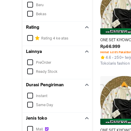
Kancing Karet Ba
Baru
Bekas
Rating
Rating 4 ke atas
ONE SET KIYOWO
WANITA MOTIF ( 
Rp66.999
DALAMAN )  SET 
Lainnya
Hemat s.d 8% Pakai Bo
SERUT CASUAL M
4.6
250+ terj
PreOrder
Tokolaris fashion
Kab. Tangerang
Ready Stock
Durasi Pengiriman
Instant
Same Day
Jenis toko
Mall
ONE SET KIYOWO