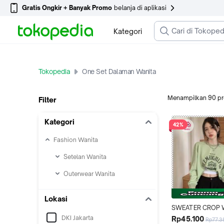
Gratis Ongkir + Banyak Promo
belanja di aplikasi
Kategori
Tokopedia
One Set Dalaman Wanita
Menampilkan
90
p
Filter
Kategori
42%
Fashion Wanita
Setelan Wanita
Outerwear Wanita
Lokasi
SWEATER CROP W
ONE SET KOREAN
DKI Jakarta
Rp45.100
Rp77.3