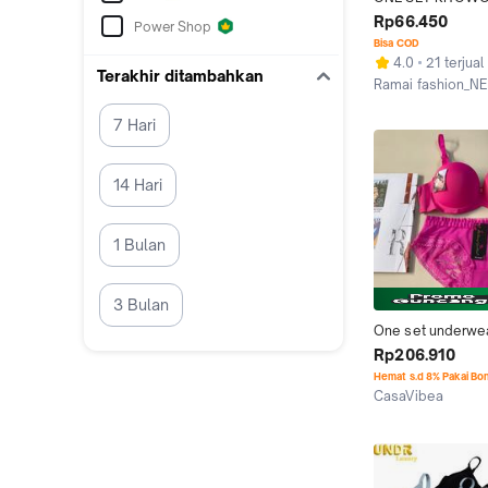
WANITA MOTIF (T
Rp66.450
Power Shop
DALAMAN) / SET 
Bisa COD
SERUT CASUAL M
4.0
21 terjual
Terakhir ditambahkan
Ramai fashion_N
Kab. Tangerang
7 Hari
14 Hari
1 Bulan
3 Bulan
One set underwea
dalaman wanita/ 
Rp206.910
bra/ bra set untuk 
Hemat s.d 8% Pakai Bo
seserahan
CasaVibea
Jakarta Utara