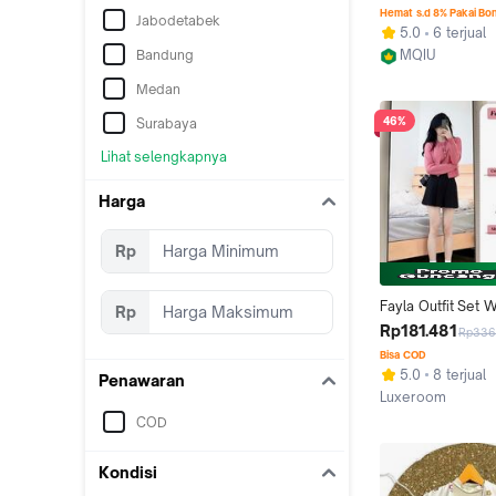
PANJANG Baju Biru
Hemat s.d 8% Pakai Bo
Jabodetabek
Katun Lembut Ata
5.0
6 terjual
Dalaman Nyaman 
Bandung
MQIU
Blazer
Tangerang
Medan
46%
Surabaya
Lihat selengkapnya
Harga
Rp
Fayla Outfit Set W
Rp
(Atasan Cardigan R
Rp181.481
Rp336
Bawahan Rok Pen
Bisa COD
Korea + Dalaman  I
5.0
8 terjual
Penawaran
Kecil Putih ) Setel
Luxeroom
Feminim Casual Oo
Tangerang
COD
Set Hangout Simp
Nyaman | One Set
Girly baju Style R
Kondisi
cantik elegan me