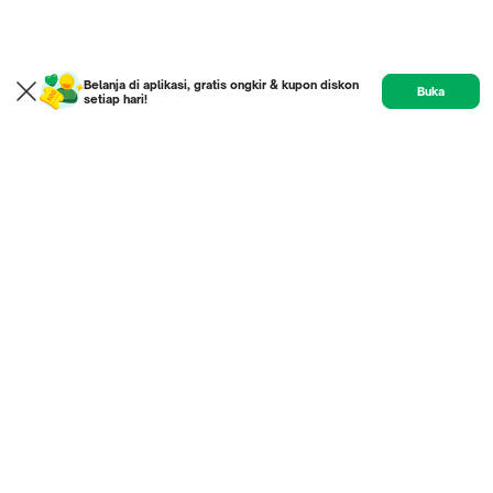
Belanja di aplikasi, gratis ongkir & kupon diskon
Buka
setiap hari!