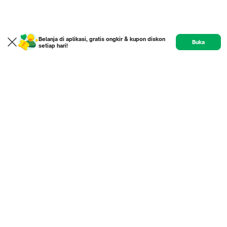
Belanja di aplikasi, gratis ongkir & kupon diskon
Buka
setiap hari!