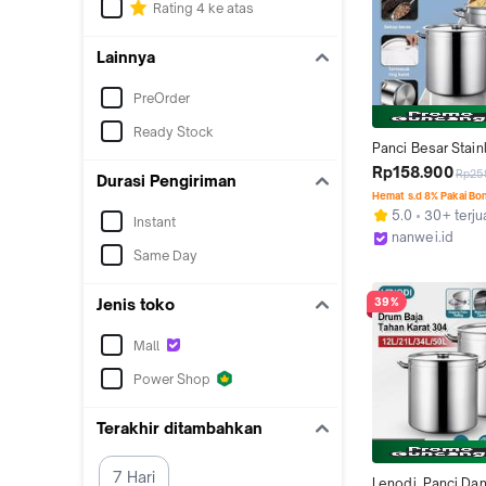
Rating 4 ke atas
Lainnya
PreOrder
Ready Stock
Panci Besar Stainl
304 - Kapasitas 
Rp158.900
Rp25
Durasi Pengiriman
12L/21L/34L/50L, 
Hemat s.d 8% Pakai Bo
Anti Lengket, Coc
5.0
30+ terju
Instant
Usaha Catering/R
nanwei.id
Tangga
Same Day
Kab. Tangeran
Jenis toko
39%
Mall
Power Shop
Terakhir ditambahkan
7 Hari
Lenodi  Panci Da