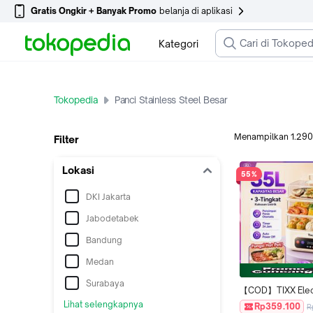
Gratis Ongkir + Banyak Promo
belanja di aplikasi
Kategori
Tokopedia
Panci Stainless Steel Besar
Menampilkan
1.290
Filter
Lokasi
55%
DKI Jakarta
Jabodetabek
Bandung
Medan
Surabaya
【COD】TIXX Elect
Steamer 35L Kuku
Lihat selengkapnya
Rp359.100
R