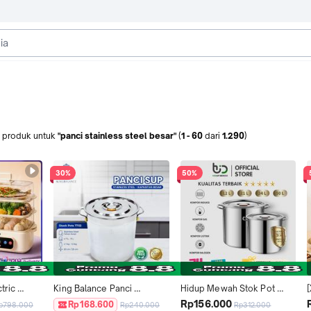
produk
untuk
"panci stainless steel besar"
(
1
-
60
dari
1.290
)
30%
50%
ric 
King Balance Panci 
Hidup Mewah Stok Pot 
san 
Stockpot TT02 Stainless 
30cm Besar Tebal Panci 
Rp156.000
Rp168.600
p798.000
Rp240.000
Rp312.000