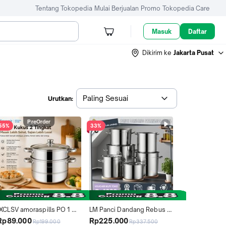
Tentang Tokopedia
Mulai Berjualan
Promo
Tokopedia Care
Masuk
Daftar
Dikirim ke
Jakarta Pusat
Paling Sesuai
Urutkan:
PreOrder
55%
33%
[XCLSV amoraspills PO 1 
LM Panci Dandang Rebus 
MEI] freemir Panci Kukus 2 
304 Stainless Steel 
Rp89.000
Rp225.000
Rp199.000
Rp337.500