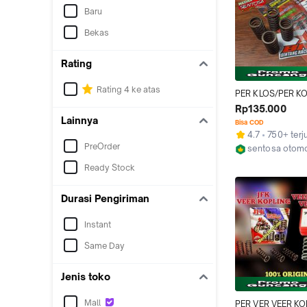
Baru
Bekas
Rating
Rating 4 ke atas
PER KLOS/PER KO
BRT OTEVA 75 MA
Rp135.000
KLX150/DTRACKE
Lainnya
Bisa COD
150/VIXION/MX/
4.7
750+ terj
RO/NINJA R - ORI
PreOrder
sentosa otomo
BINTANG RACIN
Kab. Deli Ser
Ready Stock
Durasi Pengiriman
Instant
Same Day
Jenis toko
Mall
PER VER VEER KO