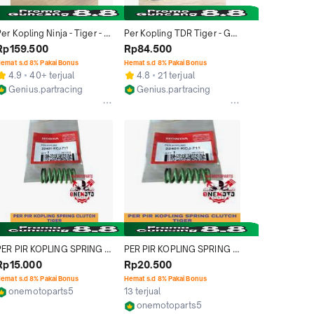
er Kopling Ninja - Tiger - 
Per Kopling TDR Tiger - GL 
ixion - Mx King Moto 1 
Pro - Mega Pro - CRF 150 - 
Rp159.500
Rp84.500
riginal
Verza Original
emat s.d 8% Pakai Bonus
Hemat s.d 8% Pakai Bonus
4.9
40+ terjual
4.8
21 terjual
Genius.partracing
Genius.partracing
Jakarta Barat
Jakarta Barat
PER PIR KOPLING SPRING 
PER PIR KOPLING SPRING 
CLUTCH TIGER HONDA 
CLUTCH TIGER HONDA 
Rp15.000
Rp20.500
ORIGINAL 22401-KCJ-711
ORIGINAL 22401-KCJ-711
emat s.d 8% Pakai Bonus
Hemat s.d 8% Pakai Bonus
onemotoparts5
13 terjual
Medan
onemotoparts5