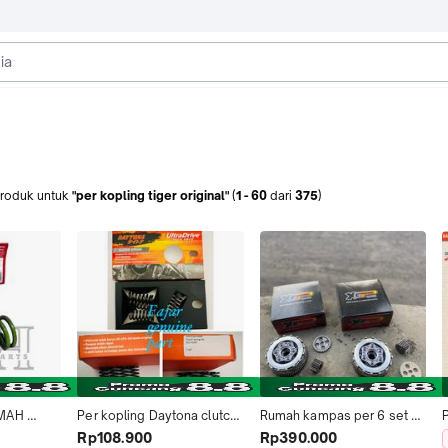
roduk
untuk
"per kopling tiger original"
(
1
-
60
dari
375
)
MAH 
Per kopling Daytona clutch 
Rumah kampas per 6 set 
P
2000 
spring set Tiger KCJ 100% 
hous kopling per 6 draftgir 
Rp108.900
Rp390.000