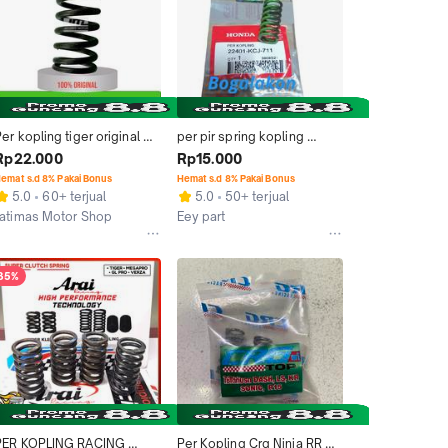
er kopling tiger original 
per pir spring kopling 
AHM 22401-KCJ-711
Honda Tiger megapro ori 
Rp22.000
Rp15.000
original ahm
emat s.d 8% Pakai Bonus
Hemat s.d 8% Pakai Bonus
5.0
60+ terjual
5.0
50+ terjual
Jatimas Motor Shop
Eey part
Kab. Tegal
Cimahi
35%
PER KOPLING RACING 
Per Kopling Crg Ninja RR 