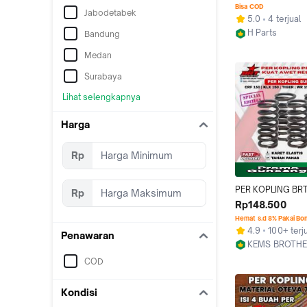
22401-KCJ-711 ASL
Bisa COD
Jabodetabek
ORIGINAL AHM H
5.0
4 terjual
HONDA
H Parts
Bandung
Jakarta Selata
Medan
Surabaya
Lihat selengkapnya
Harga
Rp
PER KOPLING BRT
Rp
75 KLX CRF TIGE
Rp148.500
ORIGINAL BRT
Hemat s.d 8% Pakai Bo
4.9
100+ terj
Penawaran
KEMS BROTHE
Depok
COD
Kondisi