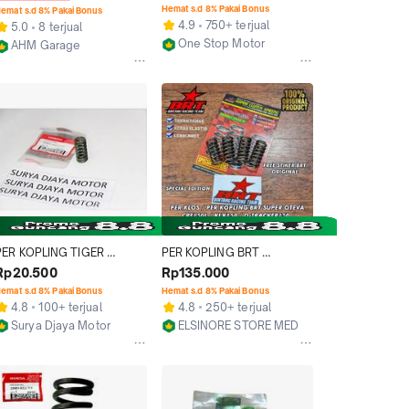
iger Revo Pir Stut Kopling 
Ori Asli Honda
Hemat s.d 8% Pakai Bonus
emat s.d 8% Pakai Bonus
TIREV Original Honda AHM 
4.9
750+ terjual
5.0
8 terjual
22815-428-000 / 22815-
One Stop Motor
AHM Garage
428-001
Tangerang
Kab. Malang
PER KOPLING TIGER 
PER KOPLING BRT 
ORIGINAL HGP KODE PART 
CRF/KLX/TIGER/NINJA/R15 
Rp20.500
Rp135.000
22401-KCJ-711
NEW V3/CB150R 
emat s.d 8% Pakai Bonus
Hemat s.d 8% Pakai Bonus
LED/SONIC150 PER KLOS 
4.8
100+ terjual
4.8
250+ terjual
ORIGINAL BINTANG RACING 
Surya Djaya Motor
ELSINORE STORE MEDAN
TEAM
Bandung
Kab. Deli Serdang