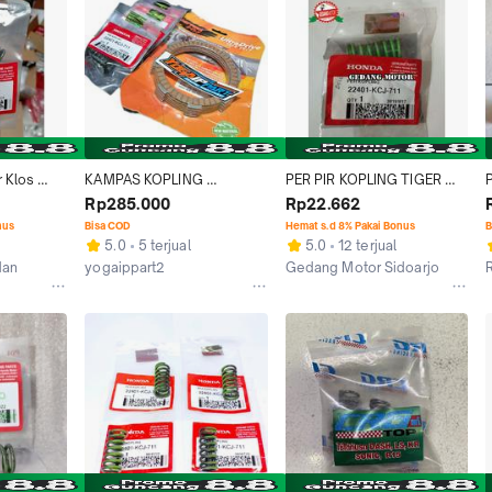
 Klos 
KAMPAS KOPLING 
PER PIR KOPLING TIGER 
inal 
DAYTONA DAN PER TIGER 
HGP ORIGINAL KCJ
Rp285.000
Rp22.662
ORIGINAL PNP VIXION NVL
nus
Bisa COD
Hemat s.d 8% Pakai Bonus
B
5.0
5 terjual
5.0
12 terjual
O
dan
yogaippart2
Gedang Motor Sidoarjo
Bekasi
Kab. Pasuruan