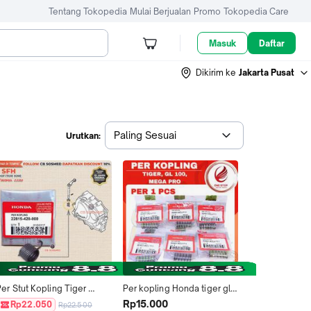
Tentang Tokopedia
Mulai Berjualan
Promo
Tokopedia Care
Masuk
Daftar
Dikirim ke
Jakarta Pusat
Paling Sesuai
Urutkan:
er Stut Kopling Tiger 
Per kopling Honda tiger gl 
Revolution Per Tuas Kopling 
100 mega pro KCJ Original 
Rp15.000
Rp22.050
Rp22.500