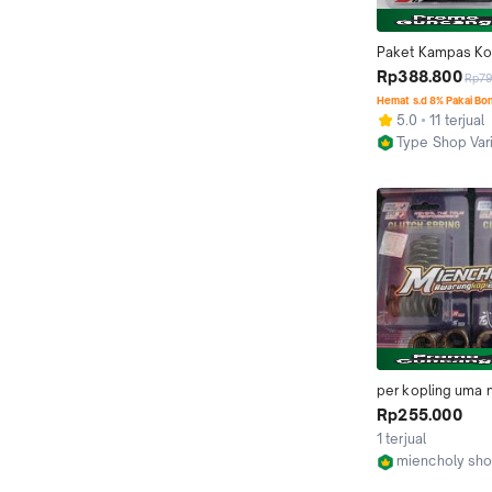
Paket Kampas Kop
Per Kopling TDR R
Rp388.800
Rp7
Original Tiger Me
Hemat s.d 8% Pakai Bo
CB150R Old Verz
5.0
11 terjual
Type Shop Var
Jakarta Barat
per kopling uma ni
tiger crf vixion mx
Rp255.000
original uma raci
1 terjual
miencholy sh
Kab. Cirebon