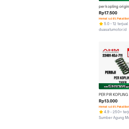
per kopling origin
KCJ TIGER, M PRO
Rp17.500
VIXION
Hemat s.d 8% Pakai Bo
5.0
12 terjual
duasatumotor.id
Kab. Tangerang
PER PIR KOPLING
TIGER ORIGINAL 
Rp13.000
22401-KCJ-711
Hemat s.d 8% Pakai Bo
4.9
250+ terj
Sumber Agung M
Kab. Magelang