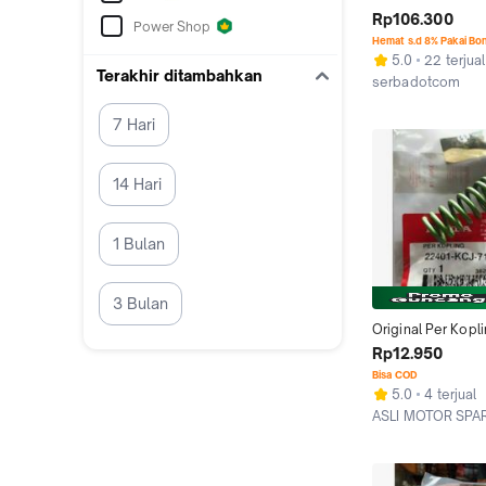
KLEP R9 JFK JUPI
Rp106.300
Power Shop
MX VIXION NINJA 
Hemat s.d 8% Pakai Bo
KING SMASH SUP
5.0
22 terjual
GRAND TIGER ME
Terakhir ditambahkan
serbadotcom
MPRO CB GL SATR
Surabaya
ORIGINAL RACING 
7 Hari
japan jepang swe
14 Hari
1 Bulan
3 Bulan
Original Per Kopli
Tiger/GL 
Rp12.950
Pro/Neotech/Meg
Bisa COD
Primus/CB 150 R
5.0
4 terjual
ASLI MOTOR SPA
Kab. Bandung