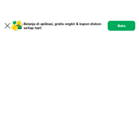
Belanja di aplikasi, gratis ongkir & kupon diskon
Buka
setiap hari!