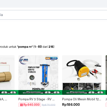
roduk
untuk
"pompa rv"
(
1
-
60
dari
215
)
A, 
Pompa RV 3 Stage - RV 
Pompa Oli Mesin Mobil 12V 
J
IPER, 
Pump - RV 6000 Psi - RV 3 
60W Listrik Pompa 
Rp186.000
Rp640.000
Rp670.000