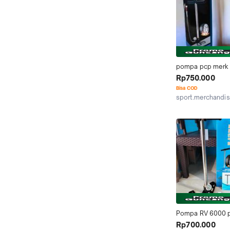
pompa pcp merk 
RAMBO, RV, GX, fu
Rp750.000
memompa ban mo
Bisa COD
sport.merchandi
Kab. Sidoarjo
Pompa RV 6000 p
polos/camo Bisa 
Rp700.000