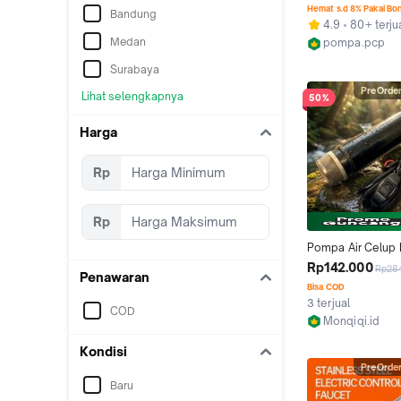
AGH
Hemat s.d 8% Pakai Bo
Bandung
4.9
80+ terju
Medan
pompa.pcp
Kab. Bekasi
Surabaya
PreOrde
Lihat selengkapnya
50%
Harga
Rp
Rp
Pompa Air Celup 
80W untuk Pemin
Rp142.000
Rp28
Penawaran
Cairan RV dan Per
Bisa COD
dengan Sakelar K
3 terjual
COD
dan Jepitan Aki
Monqiqi.id
Kab. Tangeran
Kondisi
PreOrde
Baru