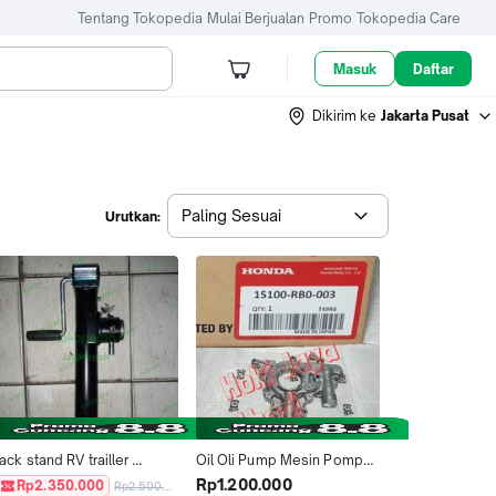
Tentang Tokopedia
Mulai Berjualan
Promo
Tokopedia Care
Masuk
Daftar
Dikirim ke
Jakarta Pusat
Paling Sesuai
Urutkan:
ack stand RV trailler 
Oil Oli Pump Mesin Pompa 
genset pompa caravan 
Oli Mesin Honda Jazz S RS 
Rp1.200.000
Rp2.350.000
Rp2.500.000