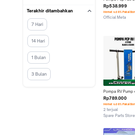
pump 6000Psi Ma
Rp538.999
Pompa Manual kaki
Terakhir ditambahkan
Hemat s.d 8% Pakai Bo
Pompa Pcv
Official Meta
Bogor
7 Hari
14 Hari
1 Bulan
3 Bulan
Pompa RV Pump 4 
Filter Besar Selan
Rp789.000
Tancap Bunus mini 
Hemat s.d 8% Pakai Bo
(Hitam Dan Silver)
2 terjual
Spare Parts Stor
Surabaya