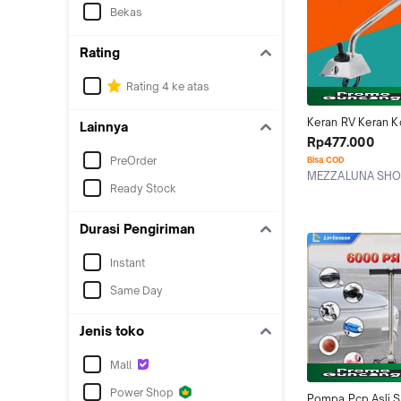
Bekas
Rating
Rating 4 ke atas
Keran RV Keran Ko
Lainnya
Listrik Keran Bar 
Rp477.000
Air Otomatis Pomp
PreOrder
Bisa COD
Air Sistem Air RV 
MEZZALUNA SH
RV
Ready Stock
Jakarta Barat
Durasi Pengiriman
Instant
Same Day
Jenis toko
Mall
Power Shop
Pompa Pcp Asli St