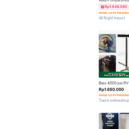
ANG Pompa limbah
12V 24V RV Boat Y
Rp1.646.090
Mash Sewage
Hemat s.d 8% Pakai Bo
All Night Import
Depok
Baru 4500 psi RV
pcp stainless ste
Rp1.650.000
Hemat s.d 8% Pakai Bo
Travis-onlinesho
Jakarta Barat