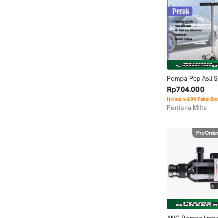
Pompa Pcp Asli St
Pump 6000psi Pc
Rp704.000
Kaki Lipat
Hemat s.d 8% Pakai Bo
Perdana Mitra
Bekasi
PreOrde