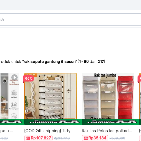
roduk
untuk
"rak sepatu gantung 5 susun"
(
1
-
60
dari
217
)
66%
patu 
[COD 24h shipping] Tidy 
Rak Tas Polos tas polkadot 
na 
Tribe Homes Rak Sepatu 
Full Resleting 5 Susun HBO 
Rp107.827
Rp35.184
6.323
Rp317.143
Rp39.000