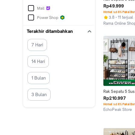
Gantung Payung
Rp49.999
Mall
Hemat s.d 8% Pakai Bo
3.8
11 terjual
Power Shop
Rama Online Sh
Kab. Gresik
Terakhir ditambahkan
7 Hari
14 Hari
1 Bulan
Rak Sepatu 5 Sus
3 Bulan
Gantungan Baju T
Rp210.997
Penyimpanan Gan
Hemat s.d 8% Pakai Bo
Pakaian Rak Topi 
EchoPeak Store
Serbaguna Jaket 
Jakarta Utara
Stand