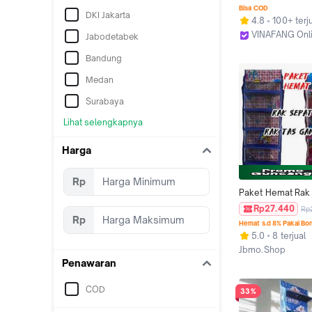
Portable 5 Susun 
Bisa COD
DKI Jakarta
Hanger Bahan Besi
4.8
100+ terj
Karat rak sepatu 
VINAFANG Onl
Jabodetabek
multifungsi、hem
Kab. Tangeran
anti karat、Stand 
Bandung
Rak Sepatu Peny
Tempat Topi Rak 
Medan
Serbaguna Rak G
Surabaya
Baju Hanger Tas
Lihat selengkapnya
Harga
Rp
Paket Hemat Rak 
Susun 9 & Rak Ta
Rp27.440
Rp
Susun 5 Buy One G
Rp
Hemat s.d 8% Pakai Bo
dengan Desain Ka
5.0
8 terjual
Lucu
Jbmo.Shop
Kab. Tangerang
Penawaran
COD
33%