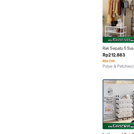
Rak Sepatu 5 Sus
Dengan Rol Gantu
Rp212.883
Tempat Penyimpa
Bisa COD
Gantung Pakaian R
Pulse & Patchwo
Tas Rak Serbaguna
Kab. Tangerang
Hot Item