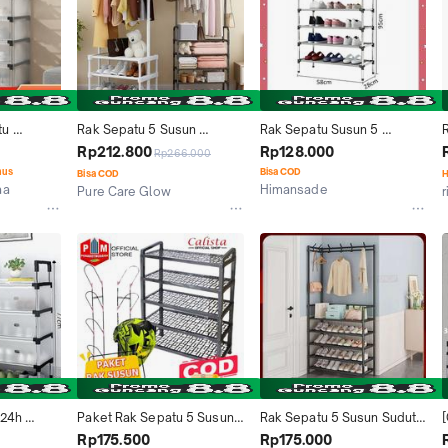
Debu - Puith | Hot Item
u 
Rak Sepatu 5 Susun 
Rak Sepatu Susun 5 
u Rak 
Dengan Rol Gantungan Baju 
Tingkat Besi Tempat 
Rp212.800
Rp128.000
Rp266.000
 Rak 
Tempat Penyimpanan 
Gantung Payung
nus
Bisa COD
Bisa COD
H
Besi Rak 
Gantung Pakaian Rak Topi 
aa
Himansade
Pure Care Glow
Rak 
Tas Rak Serbaguna Jaket
Jakarta Barat
Kab. Tangerang
u Terbaru
24h 
Paket Rak Sepatu 5 Susun 
Rak Sepatu 5 Susun Sudut 
ibe Homes 
+ Rak Helm Gantung - 
Stand Hanger Gantungan 
Rp175.500
Rp175.000