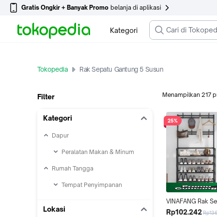
Gratis Ongkir + Banyak Promo
belanja di aplikasi
Kategori
Tokopedia
Rak Sepatu Gantung 5 Susun
Menampilkan
217
p
Filter
Kategori
25%
Dapur
Peralatan Makan & Minum
Rumah Tangga
Tempat Penyimpanan
VINAFANG Rak Se
Lokasi
Gantung Serbagu
Rp102.242
Rp13