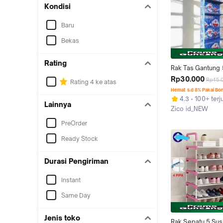
Kondisi
Baru
Bekas
Rating
Rak Tas Gantung 
Motif Karakter Lu
Rp30.000
Rp45.
Rating 4 ke atas
Murah Penyimpana
Hemat s.d 8% Pakai Bo
Dan Sepatu Plast
4.3
100+ terj
Lainnya
Zico id_NEW
Kab. Sumedang
PreOrder
Ready Stock
Durasi Pengiriman
Instant
Same Day
Jenis toko
Rak Sepatu 5 Susu