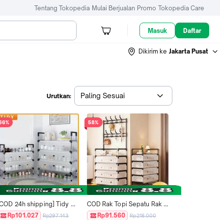
Tentang Tokopedia
Mulai Berjualan
Promo
Tokopedia Care
Masuk
Daftar
Dikirim ke
Jakarta Pusat
Paling Sesuai
Urutkan:
66%
58%
[COD 24h shipping] Tidy 
COD Rak Topi Sepatu Rak 
Tribe Homes Rak Sepatu 
Sepatu 5 Susun Plastik Rak 
Rp101.027
Rp91.560
Rp297.143
Rp218.000