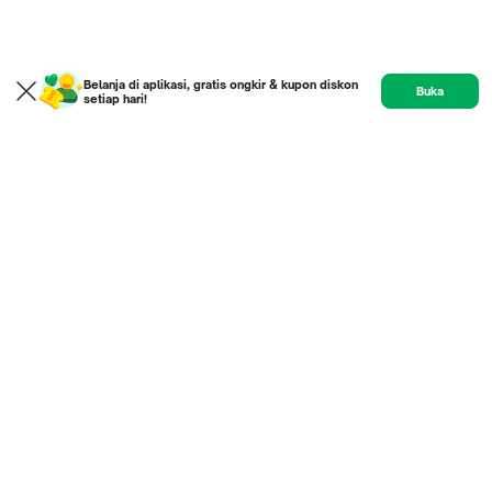
Belanja di aplikasi, gratis ongkir & kupon diskon
Buka
setiap hari!