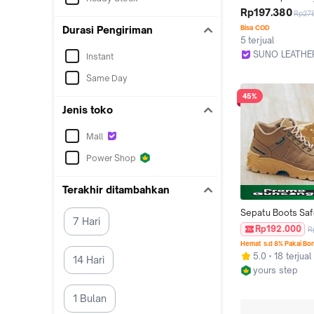
Boots Resleting u
Rp197.380
Rp27
pria dan wanita
Bisa COD
Durasi Pengiriman
5 terjual
SUNO LEATHE
Instant
Kab. Tangeran
Same Day
45%
Jenis toko
Mall
Power Shop
Terakhir ditambahkan
Sepatu Boots Safe
7 Hari
Yoursstep Maung 
Rp192.000
R
Resleting Premium
Hemat s.d 8% Pakai Bo
Shoes Kerja Besi
5.0
18 terjual
14 Hari
yours step
Kab. Bandung
1 Bulan