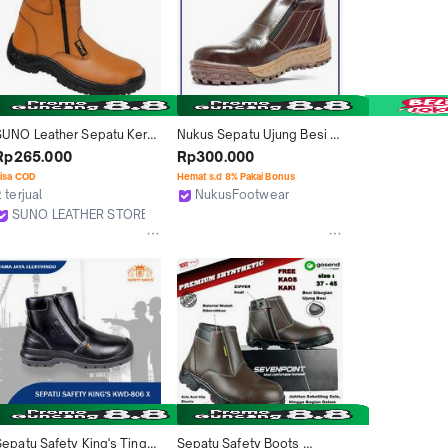
SUNO Leather Sepatu Kerja 
Nukus Sepatu Ujung Besi 
Safety Boots Resleting 
Resleting Boots Kulit Sapi 
Rp265.000
Rp300.000
Ujung Besi item SUNO - 
Coklat Safety Aman - DRRT
isa COD
Hemat s.d 8% Pakai Bonus
206T Reborn
 terjual
NukusFootwear
Malang
SUNO LEATHER STORE
Kab. Tangerang
Sepatu Safety King's Tinggi 
Sepatu Safety Boots 