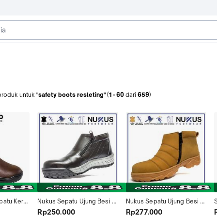
produk
untuk
"safety boots resleting"
(
1
-
60
dari
659
)
atu Kerja 
Nukus Sepatu Ujung Besi 
Nukus Sepatu Ujung Besi 
eting 
Resleting Boots Kulit Sapi 
Hiking Resleting Boots Kulit 
Rp250.000
Rp277.000