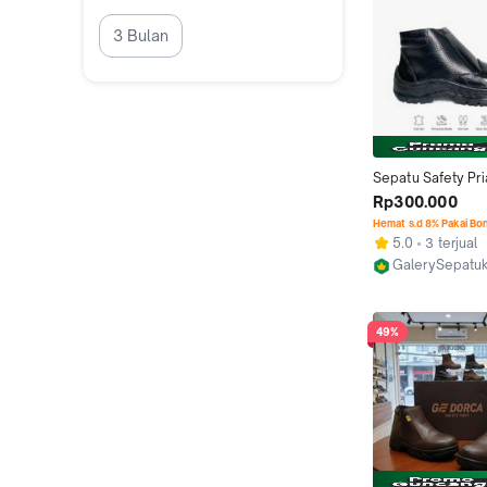
3 Bulan
Sepatu Safety Pria
Resleting Kulit Sap
Rp300.000
Ujung Besi | Sepat
Hemat s.d 8% Pakai Bo
Proyek Hitam Bo
5.0
3 terjual
GalerySepatu
Bandung
49%