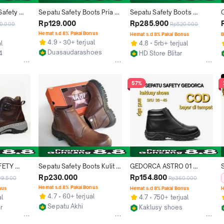
afety 
Sepatu Safety Boots Pria 
Sepatu Safety Boots 
Resleting 
Kulit Resleting Hitam Ujung 
Resleting Kulit Sapi Asli 
Rp129.000
Rp285.900
0.000
Rp520.000
k Pria 
Besi Sol Karet Elegan Kuat 
Grade Premium Original 
Hemat s.d 8% Pakai Bonus
Hemat s.d 8% Pakai Bonus
B
ots Kerja 
Tahan Lama Size 39-43 
Velko Shoes Pria Kerja
H
4.9
30+ terjual
l
4.8
5rb+ terjual
shoes 
Best Seller
S
Duasaudarashoes
4
HD Store Blitar
lip
Bandung
g
Blitar
57%
FETY 
Sepatu Safety Boots Kulit 
GEDORCA ASTRO 01 
T SEPATU 
Asli Oil Resistant Kings Akhi 
Rusliting Sepatu Safety 
Rp230.000
Rp154.800
99.500
Rp360.000
IP ON 
Resleting sepatu safety 
Boots Ujung Besi Resleting 
Hemat s.d 8% Pakai Bonus
nus
Hemat s.d 8% Pakai Bonus
H
ITAM 
Ujung Besi Pria Kerja
Anti Slip untuk Pria Wanita 
4.7
60+ terjual
al
4.7
750+ terjual
Warna Coklat Hitam Size 
Sepatu Akhi
r
Kaklusy shoes
36-45 Best Seller Shoes 
Bandung
Kab. Tangerang
Kerja