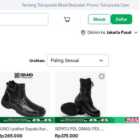
Tentang Tokopedia
Mulai Berjualan
Promo
Tokopedia Care
Masuk
Daftar
Dikirim ke
Jakarta Pusat
Paling Sesuai
Urutkan:
SUNO Leather Sepatu Kerja 
SEPATU PDL DINAS/ PDL 
Safety Boots Resleting 
SAFETY/ SEPATU PDL 
Rp265.000
Rp375.000