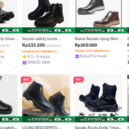
ty Unisex 
Sepatu safety boots 
Nukus Sepatu Ujung Besi 
n proyek 
resleting hitam-bimexs
Resleting Boots Kulit Sapi 
Rp233.200
Rp300.000
50.000
Rp265.000
al Zuri 
Safety Lebih Aman - DRRT
Hemat s.d 8% Pakai Bonus
B
nus
Hemat s.d 8% Pakai Bonus
esi Kulit
NukusFootwear
2
ual
4.5
6 terjual
Malang
r
BIMEXS_NEW
Kab. Tangerang
46%
19%
a safety 
UJUNG BESI/SEPATU 
Sepatu Boots Delta Tinggi 