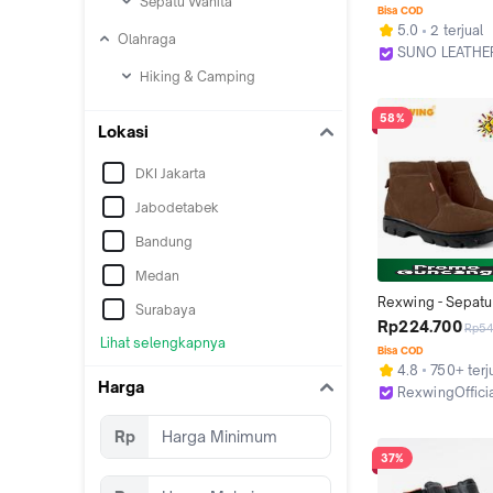
Sepatu Wanita
Ujung Besi item S
Bisa COD
206C Reborn
5.0
2 terjual
Olahraga
SUNO LEATHE
Kab. Tangeran
Hiking & Camping
58%
Lokasi
DKI Jakarta
Jabodetabek
Bandung
Medan
Rexwing - Sepatu 
Surabaya
Boots Resleting Ku
Rp224.700
Rp54
Asli Premium Sepa
Lihat selengkapnya
Bisa COD
Proyek Shoes Pria
4.8
750+ terj
Original Brand
Harga
RexwingOffici
Kab. Mojokert
Rp
37%