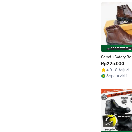
Sepatu Safety Boo
Akhi Jaminan Kulit 
Rp225.000
Resleting Ujung B
4.0
8 terjual
Sepatu Kerja
Sepatu Akhi
Bandung