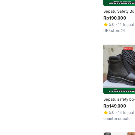
Sepatu Safety Boo
Original savty Uju
Rp190.000
Septi Resleting
5.0
14 terjual
DRKstore24
Kab. Tangerang
Sepatu safety boo
resleting full kulit 
Rp149.000
sepatu ujung besi
5.0
18 terjual
Karet Shoes
counter.sepatu
Bandung