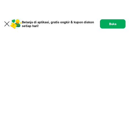
Belanja di aplikasi, gratis ongkir & kupon diskon
Buka
setiap hari!