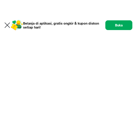
Belanja di aplikasi, gratis ongkir & kupon diskon
Buka
setiap hari!