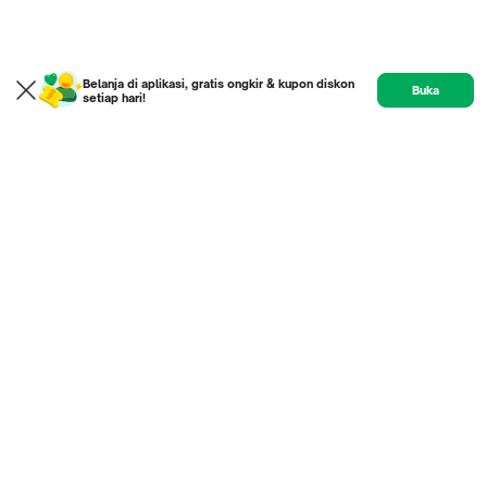
Belanja di aplikasi, gratis ongkir & kupon diskon
Buka
setiap hari!