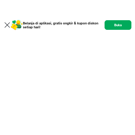
Belanja di aplikasi, gratis ongkir & kupon diskon
Buka
setiap hari!