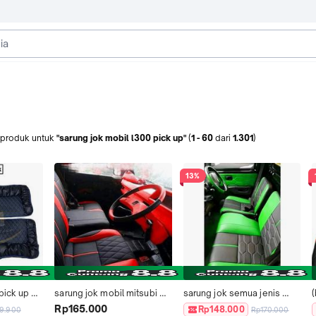
produk
untuk
"sarung jok mobil l300 pick up"
(
1
-
60
dari
1.301
)
13%
pick up 
sarung jok mobil mitsubi 
sarung jok semua jenis 
ax l300 
l300 pick up all type full 
mobil pick up granmax l300 
Rp165.000
Rp148.000
9.900
Rp170.000