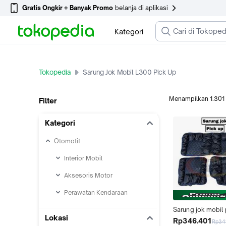
Gratis Ongkir + Banyak Promo
belanja di aplikasi
Kategori
Tokopedia
Sarung Jok Mobil L300 Pick Up
Menampilkan
1.301
Filter
Kategori
Otomotif
Interior Mobil
Aksesoris Motor
Perawatan Kendaraan
Sarung jok mobil 
Lokasi
new carry grandm
Rp346.401
Rp34