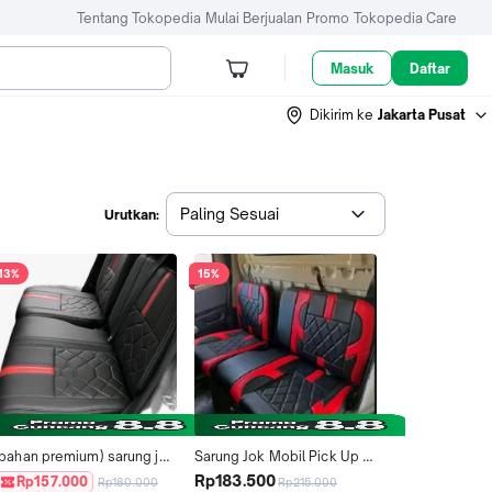
Tentang Tokopedia
Mulai Berjualan
Promo
Tokopedia Care
Masuk
Daftar
Dikirim ke
Jakarta Pusat
Paling Sesuai
Urutkan:
13%
15%
(bahan premium) sarung jok 
Sarung Jok Mobil Pick Up 
mobil pick up l300 new 
Granmax L300 Dpsk New 
Rp183.500
Rp157.000
Rp180.000
Rp215.000