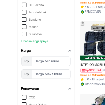
t120ss ( Sofa dia
Hemat s.d 8% Pakai Bo
DKI Jakarta
wajik)
5.0
30+ terju
PFMCOVER
Jabodetabek
Kab. Bandung
Bandung
Medan
Surabaya
Lihat selengkapnya
Harga
Rp
INTERIOR MOBIL
Sarung Jok Mobil 
Rp322.524
R
Carry SS Granmax 
Rp
Hemat s.d 8% Pakai Bo
L300 DLL Motif So
5.0
19 terjual
Diamond Wajik P
interiormobil
Quality Semi Kulit
Kab. Bandung
Penawaran
Mudah Dibersihk
COD
Harga Diskon