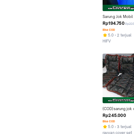
Sarung Jok Mobil 
L300 satu set dibe
Rp194.750
Rp20
Full Busa Instan M
Bisa COD
Pasang Car Kenda
5.0
2 terjual
COVERJOK
HIFV
Kab. Bandung
(COD)sarung jok c
motif 3D sofa bua
Rp245.000
pick up,L300,carr
Bisa COD
granmak,t120ss, F
5.0
3 terjual
up
rayyan cover set