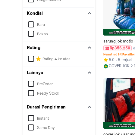
Kondisi
Baru
Bekas
sarung jok motip 
variasi untuk mobi
Rating
Rp356.250
R
pick up mobil can
Hemat s.d 8% Pakai Bo
ragasa hino dutro
Rating 4 ke atas
5.0
5 terjual
isuzu traga elp g
COVER JOK 2 
gerenmax l300 t1
Kab. Bandung
Lainnya
PreOrder
Ready Stock
Durasi Pengiriman
Instant
Same Day
cover jok / sarung