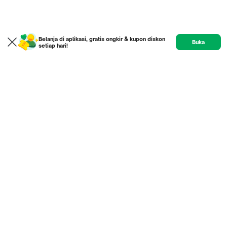
Belanja di aplikasi, gratis ongkir & kupon diskon
Buka
setiap hari!