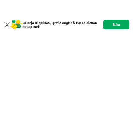
Belanja di aplikasi, gratis ongkir & kupon diskon
Buka
setiap hari!