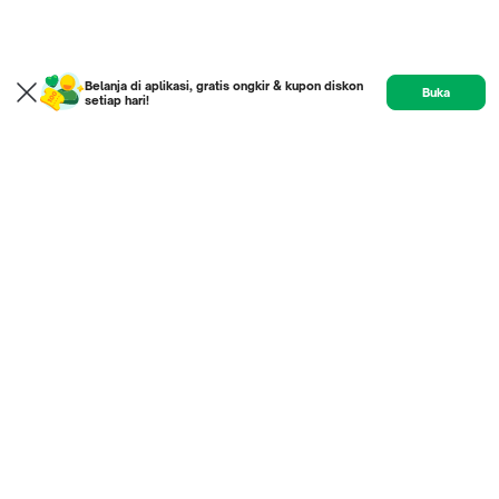
Belanja di aplikasi, gratis ongkir & kupon diskon
Buka
setiap hari!