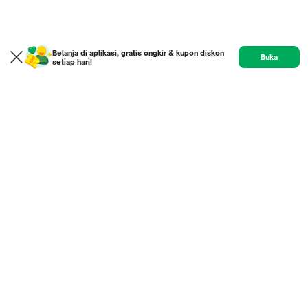
Belanja di aplikasi, gratis ongkir & kupon diskon
Buka
setiap hari!