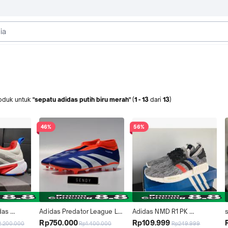
oduk
untuk
"sepatu adidas putih biru merah"
(
1
-
13
dari
13
)
46%
56%
as 
Adidas Predator League LL 
Adidas NMD R1 PK 
s
Putih 
FG IF6333 Lucid Blue White 
Primeknit - Sepatu Pria 
b
Rp750.000
Rp109.999
2.200.000
Rp1.400.000
Rp249.999