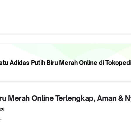
tu Adidas Putih Biru Merah
Online di Tokoped
Biru Merah Online Terlengkap, Aman & 
026
ru
e Solar Red Warna Biru Putih Merah Original 100% Ori Asli Authentic Sepa