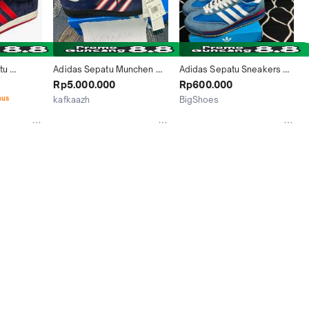
u 
Adidas Sepatu Munchen 
Adidas Sepatu Sneakers 
a Biru 
Biru dengan Garis Merah 
Pria Wanita Biru Putih Merah 
Rp5.000.000
Rp600.000
ah dan 
Putih untuk Pria dan Wanita
Stripes Nyaman untuk 
nus
kafkaazh
BigShoes
k Casual 
Olahraga dan Santai
Semarang
Bandung