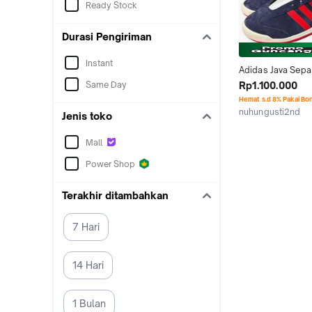
Ready Stock
Durasi Pengiriman
Instant
Adidas Java Sepat
Sneaker Pria Warn
Same Day
Rp1.100.000
dengan Strip Mer
Hemat s.d 8% Pakai Bo
Putih Model Klasi
nuhungusti2nd
Jenis toko
Shoes
Bandung
Mall
Power Shop
Terakhir ditambahkan
7 Hari
14 Hari
1 Bulan