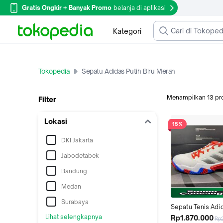
Gratis Ongkir + Banyak Promo
belanja di aplikasi
Kategori
Tokopedia
Sepatu Adidas Putih Biru Merah
Menampilkan
13
pr
Filter
Lokasi
15%
DKI Jakarta
Jabodetabek
Bandung
Medan
Surabaya
Sepatu Tenis Adid
Barricade M 2023 
Lihat selengkapnya
Rp1.870.000
Rp