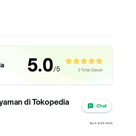
5.0
ia
/5
0 Total Ulasan
Nyaman di Tokopedia
Chat
Rp1.870.000
tu Sepak