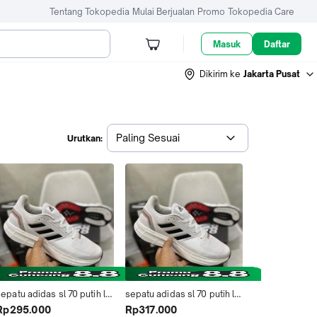
Tentang Tokopedia
Mulai Berjualan
Promo
Tokopedia Care
Masuk
Daftar
Dikirim ke
Jakarta Pusat
Paling Sesuai
Urutkan:
epatu adidas sl 70 putih lis 
sepatu adidas sl 70 putih lis 
iru merah ori sepatu 
biru merah ori sepatu 
Rp295.000
Rp317.000