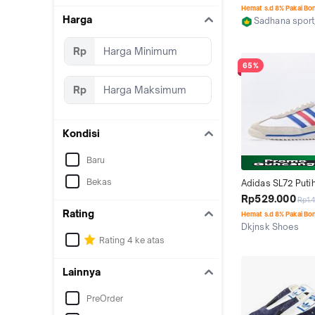
Merah Biru
Hemat s.d 8% Pakai Bo
Harga
Sadhana spor
Semarang
Rp
65%
Rp
Kondisi
Baru
Bekas
Adidas SL72 Putih
Biru Merah Pranci
Rp529.000
Rp1.
Sneaker Pria Wani
Rating
Hemat s.d 8% Pakai Bo
FV4430 2443759
Dkjnsk Shoes
36-45B
Kab. Bandung Bar
Rating 4 ke atas
Lainnya
PreOrder