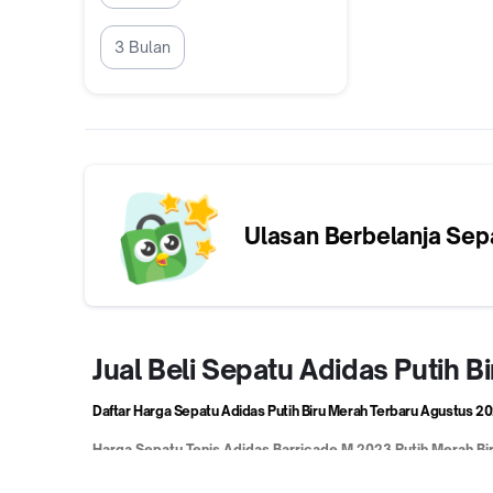
3 Bulan
Ulasan Berbelanja
Sepa
Jual Beli Sepatu Adidas Putih 
Daftar Harga Sepatu Adidas Putih Biru Merah Terbaru
Agustus 2
Harga
Sepatu Tenis Adidas Barricade M 2023 Putih Merah Bi
Harga
Adidas Predator League LL FG IF6333 Lucid Blue Whit